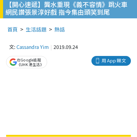
【開心速遞】龔水重現《義不容情》跳火車
網民讚張景淳好戲 指今集由頭笑到尾
首頁
生活話題
熱話
文:
Cassandra Yim
2019.09.24
在Google追蹤
用 App 睇文
《UHK 港生活》