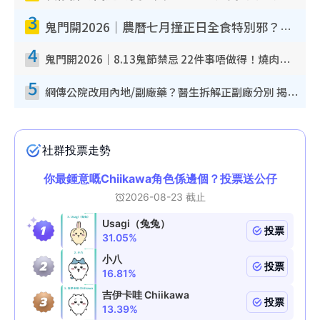
3
鬼門開2026｜農曆七月撞正日全食特別邪？專家警告切忌做一事！揭4大禁忌+2招保平安
4
鬼門開2026｜8.13鬼節禁忌 22件事唔做得！燒肉、刺身要少食？半夜勿吹口哨/打呢個電話
5
網傳公院改用內地/副廠藥？醫生拆解正副廠分別 揭4類人換藥隨時出事