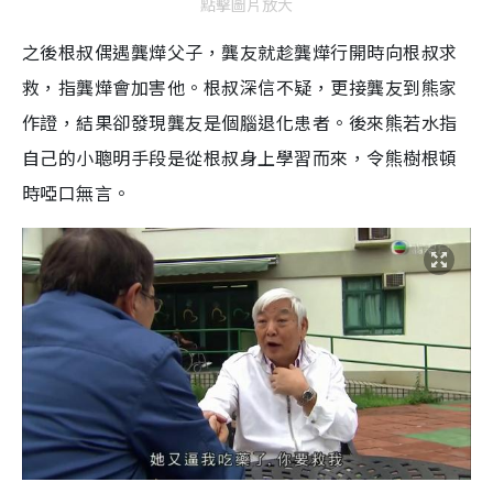
點擊圖片放大
之後根叔偶遇龔燁父子，龔友就趁龔燁行開時向根叔求
救，指龔燁會加害他。根叔深信不疑，更接龔友到熊家
作證，結果卻發現龔友是個腦退化患者。後來熊若水指
自己的小聰明手段是從根叔身上學習而來，令熊樹根頓
時啞口無言。