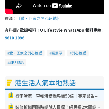
來源：
《愛·回家之開心速遞》
有料爆? 歡迎報料！U Lifestyle WhatsApp 報料專線:
9610 1996
愛．回家之開心速遞
張景淳
開心速遞
網絡熱話
港生活人氣本地熱話
1
行李清潔｜車轆污糟過馬桶58倍！專家警告忌用酒精抹 教1招免污手除菌
2
裝修拆鐵閘隨時變賊人目標？網民揭2大關鍵用途：裝新式等於白裝？附新舊鐵閘分別