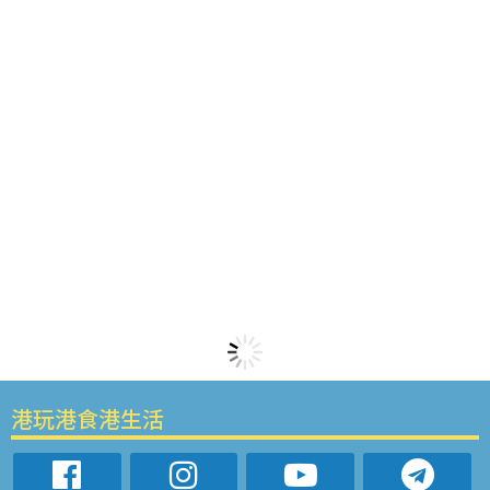
港玩港食港生活