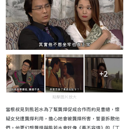
+2
點擊圖片放大
當根叔見到熊若水為了幫龔燁促成合作而約見曹總，懷
疑女兒遭龔燁利用，擔心她會被龔燁所害，誓要拆散他
們。他更幻想龔燁與熊若水會好像《義不容情》的「丁