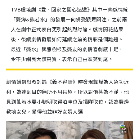
TVB處境劇《愛•回家之開心速遞》其中一條感情線
「龔燁&熊若水」的發展一向備受觀眾關注，之前兩
人在劇中正式表白更引起熱烈討論。感情開花結果
後，後續劇情發展如何延續之前的精彩是個難題。
最近「龔水」與熊樹根及龔友的劇情喜劇感十足，
令不少網民大讚高質，表示自己由頭笑到尾。
劇情講到根叔討論《義不容情》時發現龔燁為人急功近
利，為達到目的無所不用其極，所以對他甚為不滿。他
見到熊若水耍小聰明取得泊車位及插隊取位，認為龔燁
教壞女兒，覺得他並非好女婿人選。