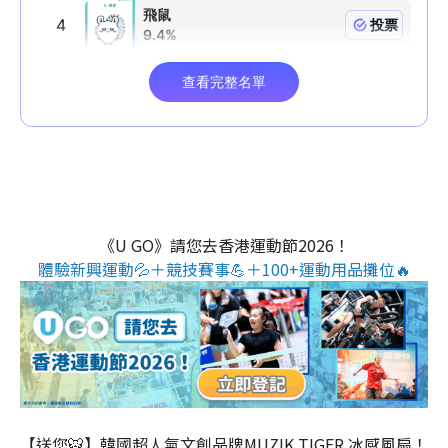
《U GO》請您去香港運動節2026！
體驗新興運動💦＋競技賽事💪＋100+運動用品攤位🔥
【送您🐯】韓國超人氣文創品牌MUZIK TIGER 冰感風扇！