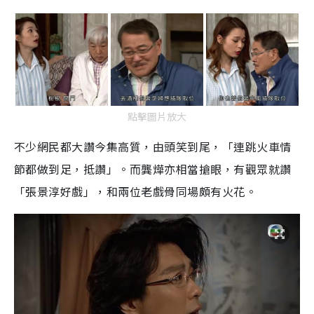
點擊圖片放大
不少網民都大讚今集高質，由頭笑到尾，「連跳火車情
節都做到足，抵讚」。而龔燁亦相當搶眼，有觀眾就讚
「張景淳好戲」，和兩位老戲骨同場頗有火花。