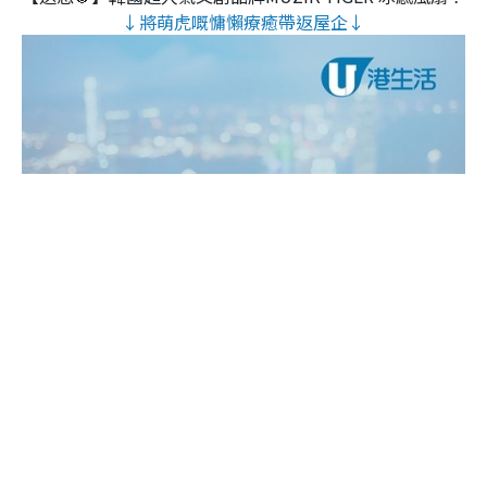
↓將萌虎嘅慵懶療癒帶返屋企↓