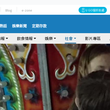
Blog
e-zone
U GO搵好去處
熱話
娛樂新聞
定期存款
情報
飲食情報
娛樂
社會
影片專區