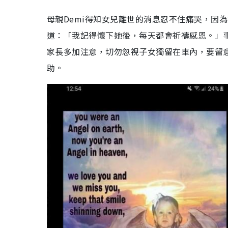
母親
Demi
得知女兒離世的消息忍不住痛哭，因為
道：「我記得懷下她後，每天都會祈禱感恩。」事後
家長多加注意，切勿忽視子女獨留在車內，要留
助。