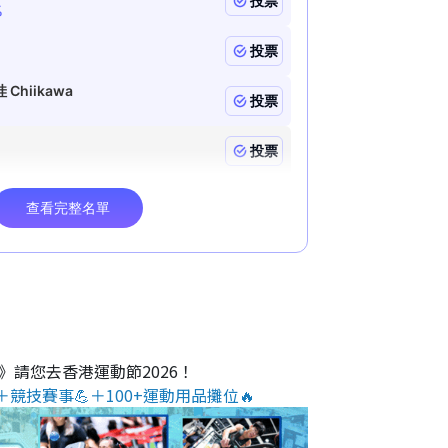
O》請您去香港運動節2026！
＋競技賽事💪＋100+運動用品攤位🔥