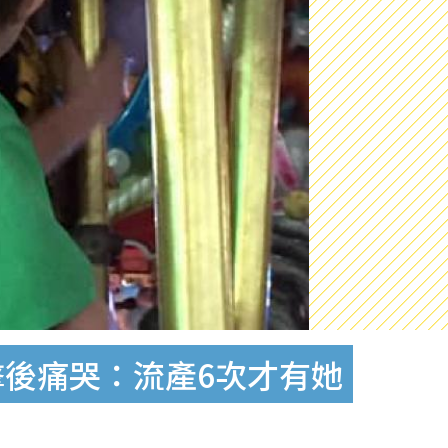
擊後痛哭：流產6次才有她