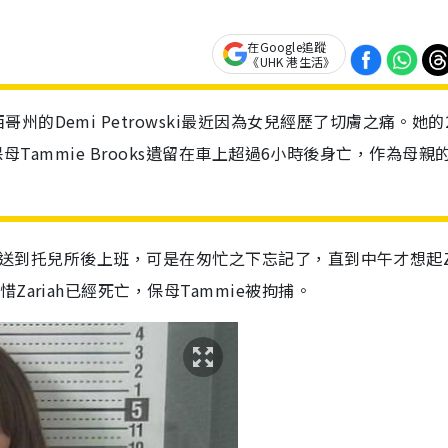
在Google追蹤
《UHK 港生活》
的Demi Petrowski最近因為女兒經歷了切膚之痛。她的
1歲保母Tammie Brooks遺留在車上超過6小時後身亡，作為母親
ah送到托兒所後上班，可是在匆忙之下忘記了，直到中午才想起Za
ariah已經死亡，保母Tammie被拘捕。