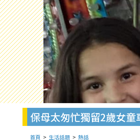
保母太匆忙獨留2歲女童
首頁
生活話題
熱話