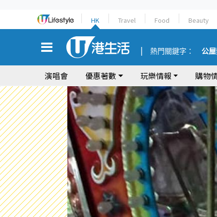
HK
Travel
Food
Beauty
熱門關鍵字：
公屋
演唱會
優惠著數
玩樂情報
購物