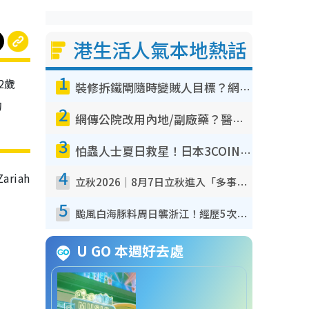
港生活人氣本地熱話
1
2歲
裝修拆鐵閘隨時變賊人目標？網民揭2大關鍵用途：裝新式等於白裝？附新舊鐵閘分別
的
2
網傳公院改用內地/副廠藥？醫生拆解正副廠分別 揭4類人換藥隨時出事
3
怕蟲人士夏日救星！日本3COINS爆紅驅蟲神器$45起 1招「全程免觸碰」輕鬆搞定小強
4
riah
立秋2026｜8月7日立秋進入「多事之秋」 3件事唔做得！專家教6招開運 清枱頭／銀包納氣接好運
5
颱風白海豚料周日襲浙江！經歷5次「眼牆置換」極罕見 成登陸內地最長途颱風
U GO 本週好去處