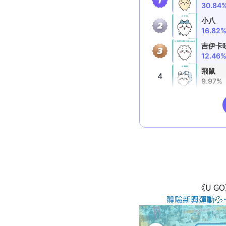
《U G
體驗新興運動💦