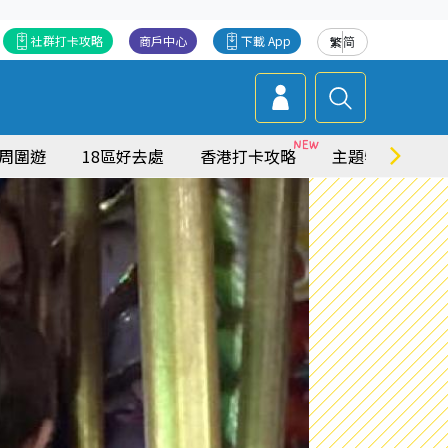
社群打卡攻略
商戶中心
下載 App
繁
简
周圍遊
18區好去處
香港打卡攻略
主題特集