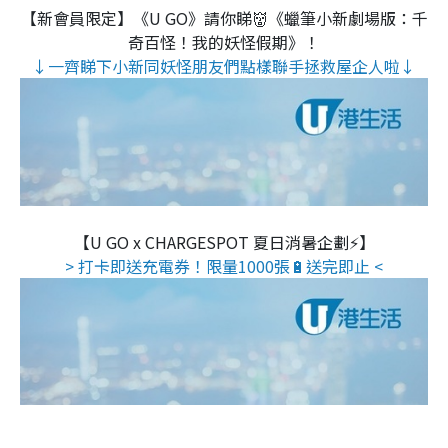
【新會員限定】《U GO》請你睇👹《蠟筆小新劇場版：千
奇百怪！我的妖怪假期》！
↓一齊睇下小新同妖怪朋友們點樣聯手拯救屋企人啦↓
【U GO x CHARGESPOT 夏日消暑企劃⚡】
> 打卡即送充電券！限量1000張🔋送完即止 <