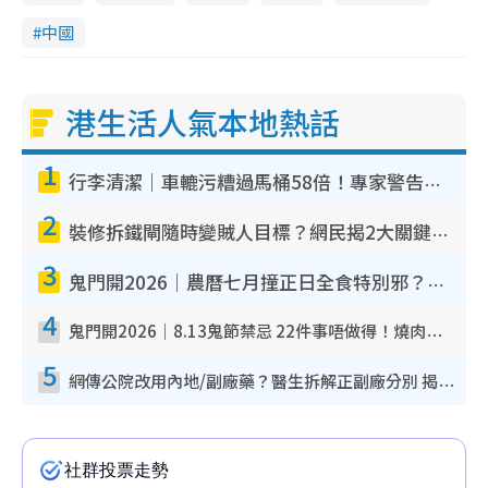
中國
港生活人氣本地熱話
1
行李清潔｜車轆污糟過馬桶58倍！專家警告忌用酒精抹 教1招免污手除菌
2
裝修拆鐵閘隨時變賊人目標？網民揭2大關鍵用途：裝新式等於白裝？附新舊鐵閘分別
3
鬼門開2026｜農曆七月撞正日全食特別邪？專家警告切忌做一事！揭4大禁忌+2招保平安
4
鬼門開2026｜8.13鬼節禁忌 22件事唔做得！燒肉、刺身要少食？半夜勿吹口哨/打呢個電話
5
網傳公院改用內地/副廠藥？醫生拆解正副廠分別 揭4類人換藥隨時出事