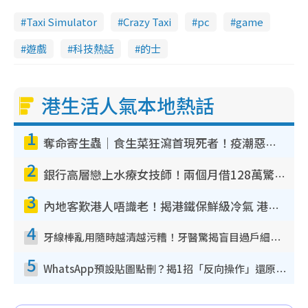
Taxi Simulator
Crazy Taxi
pc
game
遊戲
科技熱話
的士
港生活人氣本地熱話
1
奪命寄生蟲｜食生菜狂瀉首現死者！疫潮惡化錄1.8萬宗病例 揭洗菜3大謬誤
2
銀行高層戀上水療女技師！兩個月借128萬驚覺「沉船」沉落火海 揭背後疑似邪教操控賣淫
3
內地客歎港人唔識老！揭港鐵保鮮級冷氣 港人求放過：咪投訴
4
牙線棒亂用隨時越清越污糟！牙醫驚揭盲目過戶細菌恐致蛀牙：呢種先係日常真保養
5
WhatsApp預設貼圖點刪？揭1招「反向操作」還原簡潔介面 附3步實測教學