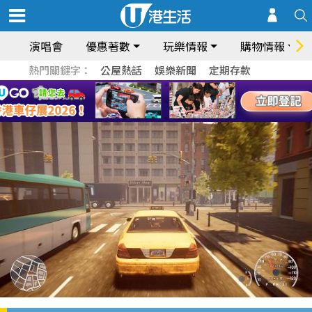
演唱會
優惠著數
玩樂情報
購物情報
熱門關鍵字：
公屋熱話
娛樂新聞
定期存款