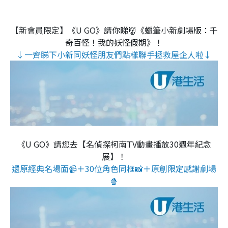
【新會員限定】《U GO》請你睇👹《蠟筆小新劇場版：千
奇百怪！我的妖怪假期》！
↓一齊睇下小新同妖怪朋友們點樣聯手拯救屋企人啦↓
《U GO》請您去【名偵探柯南TV動畫播放30週年紀念
展】！
還原經典名場面📹＋30位角色同框📸＋原創限定感謝劇場
🍿