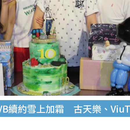
B續約雪上加霜 古天樂、Viu