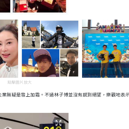
點擊圖片放大
失業無疑是雪上加霜。不過林子博並沒有感到絕望，樂觀地表