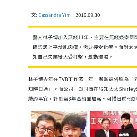
文:
Cassandra Yim
2019.09.30
藝人林子博加入無綫11年，主要在無綫娛樂新聞台
確診患上平滑肌肉瘤，需要接受化療。面對太
知自己失業後大受打擊，激動爆喊。
林子博去年在TVB工作滿十年，獲頒被俗稱為「
知時日過」。而公司一眾同事在得知太太Shirl
續約事宜，計劃簽3年合約並加薪。可惜日前他