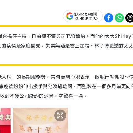
在Google追蹤
《UHK 港生活》
擔任主持，日前卻不獲公司TVB續約。而他的太太Shirley
太的病情及家庭開支，失業無疑是雪上加霜。林子博更透露太
老人牌」的長期服務獎，當時更開心地表示「做呢行就係咁～
ey患癌後紛紛伸出援手幫他渡過難關，而監製在一個多月前更向
卻收到不獲公司續約的消息，空歡喜一場。