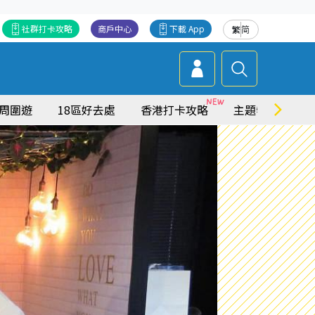
社群打卡攻略
商戶中心
下載 App
繁
简
周圍遊
18區好去處
香港打卡攻略
主題特集