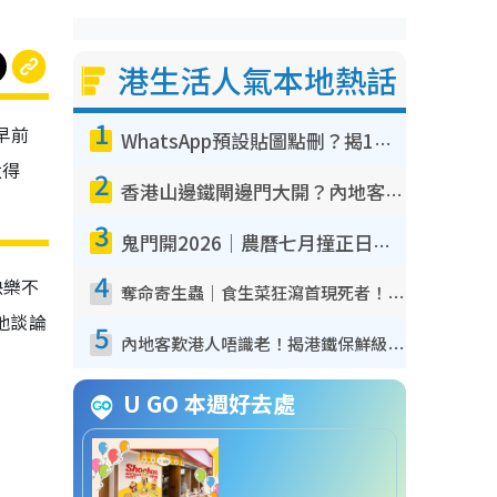
港生活人氣本地熱話
1
早前
WhatsApp預設貼圖點刪？揭1招「反向操作」還原簡潔介面 附3步實測教學
太得
2
香港山邊鐵閘邊門大開？內地客困惑意義何在！網民神回覆：呢種叫法理性防禦
3
鬼門開2026｜農曆七月撞正日全食特別邪？專家警告切忌做一事！揭4大禁忌+2招保平安
4
快樂不
奪命寄生蟲｜食生菜狂瀉首現死者！疫潮惡化錄1.8萬宗病例 揭洗菜3大謬誤
他談論
5
內地客歎港人唔識老！揭港鐵保鮮級冷氣 港人求放過：咪投訴
U GO 本週好去處