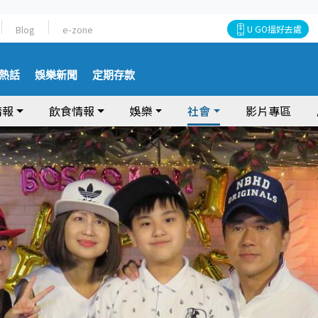
Blog
e-zone
U GO搵好去處
熱話
娛樂新聞
定期存款
情報
飲食情報
娛樂
社會
影片專區