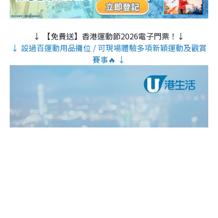
↓ 【免費送】香港運動節2026電子門票！↓
↓ 設過百運動用品攤位 / 可現場體驗多項新穎運動及觀賞
賽事🔥 ↓