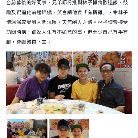
台前幕後的好同事、兄弟都分批與林子博食歡送飯，鼓
勵及祝福他前程錦繡，笑言請他食「有情雞」，令林子
博深深感受到人間溫暖，天無絕人之路。林子博曾接受
訪問時稱，雖然人生有不如意的事，但至少自己有手有
腳，會繼續撐下去。