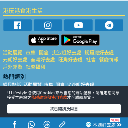
港玩港食港生活
活動展覽
市集
開倉
尖沙咀好去處
銅鑼灣好去處
元朗好去處
荃灣好去處
旺角好去處
社會
餐廳情報
戶外郊遊
社會福利
熱門類別
網民熱話
活動展覽
市集
開倉
尖沙咀好去處
銅鑼灣好去處
元朗好去處
荃灣好去處
旺角好去處
社會
U Lifestyle 會使用Cookies來改善您的網站體驗，請確定您同意
接受本網站之
私隱政策和使用條款
才可繼續瀏覽。
餐廳情報
戶外郊遊
熱門標籤
我已閱讀及同意
#UGO搵好去處
#人氣活動推介
#美食社群熱話
#親子玩樂好去處
#ULifestyle應用程式
#限時搶
本週好去處