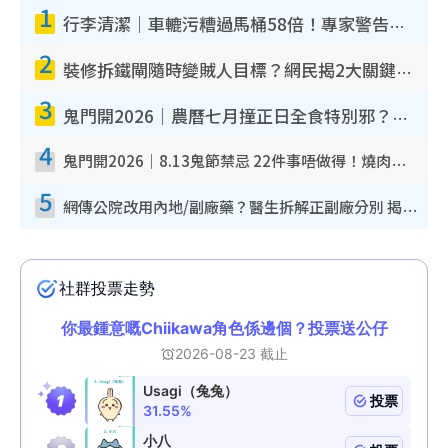
1
行李清潔｜車轆污糟過馬桶58倍！專家警告忌用酒精抹 教1招免污手除菌
2
裝修拆鐵閘隨時變賊人目標？網民揭2大關鍵用途：裝新式等於白裝？附新舊鐵閘分別
3
鬼門開2026｜農曆七月撞正日全食特別邪？專家警告切忌做一事！揭4大禁忌+2招保平安
4
鬼門開2026｜8.13鬼節禁忌 22件事唔做得！燒肉、刺身要少食？半夜勿吹口哨/打呢個電話
5
網傳公院改用內地/副廠藥？醫生拆解正副廠分別 揭4類人換藥隨時出事