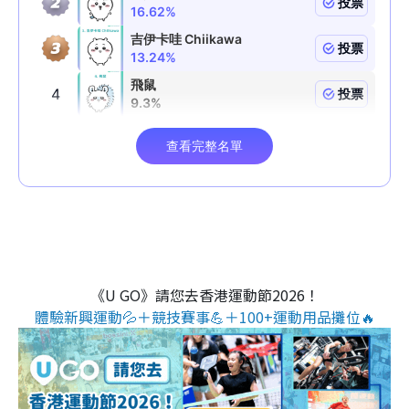
《U GO》請您去香港運動節2026！
體驗新興運動💦＋競技賽事💪＋100+運動用品攤位🔥