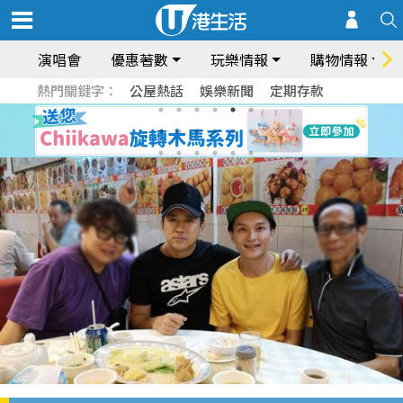
演唱會
優惠著數
玩樂情報
購物情報
熱門關鍵字：
公屋熱話
娛樂新聞
定期存款