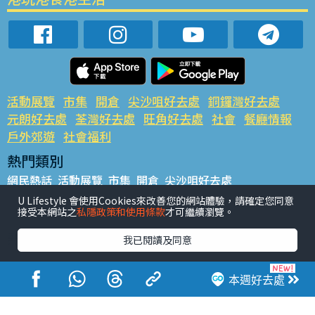
活動展覽
市集
開倉
尖沙咀好去處
銅鑼灣好去處
元朗好去處
荃灣好去處
旺角好去處
社會
餐廳情報
戶外郊遊
社會福利
熱門類別
網民熱話
活動展覽
市集
開倉
尖沙咀好去處
銅鑼灣好去處
元朗好去處
荃灣好去處
旺角好去處
社會
U Lifestyle 會使用Cookies來改善您的網站體驗，請確定您同意
接受本網站之
私隱政策和使用條款
才可繼續瀏覽。
餐廳情報
戶外郊遊
熱門標籤
我已閱讀及同意
#UGO搵好去處
#人氣活動推介
#美食社群熱話
#親子玩樂好去處
#ULifestyle應用程式
#限時搶
本週好去處
#UJetso禮物放送
#ULifestyle商戶中心
#著數
#網絡熱話