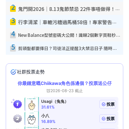
2
鬼門開2026｜8.13鬼節禁忌 22件事唔做得！燒肉、刺身要少食？半夜勿吹口哨/打呢個電話
3
行李清潔｜車轆污糟過馬桶58倍！專家警告忌用酒精抹 教1招免污手除菌
4
New Balance型號密碼大公開！識睇2個數字買鞋秒知功能免中伏 附5大熱門鞋款
5
剪頭髮都要擇日？司徒法正提醒3大禁忌日子 隨時剪走財運！呢日剪髮恐「剪壽命」？