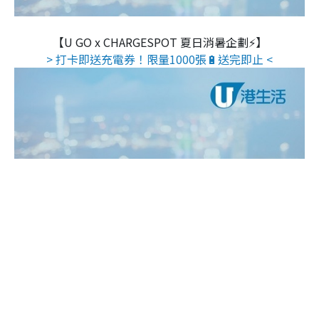
【U GO x CHARGESPOT 夏日消暑企劃⚡】
> 打卡即送充電券！限量1000張🔋送完即止 <