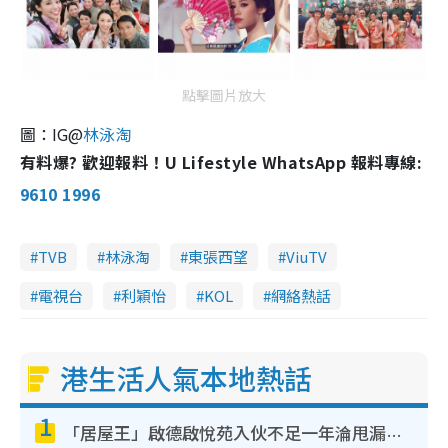
點擊圖片放大
圖：IG@
林泳淘
有料爆? 歡迎報料！U Lifestyle WhatsApp 報料專線:
9610 1996
TVB
林泳淘
東張西望
ViuTV
電視台
利穎怡
KOL
網絡熱話
港生活人氣本地熱話
1
「居屋王」啟德啟悅苑入伙不足一年淪甩漏之王！插頭噴火花致大停電 多戶業主全屋家電報銷