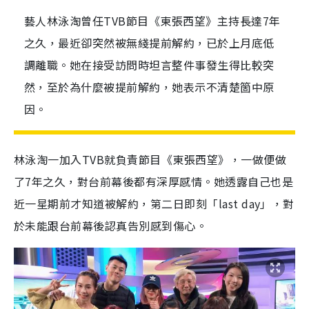
藝人林泳淘曾任TVB節目《東張西望》主持長達7年
之久，最近卻突然被無綫提前解約，已於上月底低
調離職。她在接受訪問時坦言整件事發生得比較突
然，至於為什麼被提前解約，她表示不清楚箇中原
因。
林泳淘一加入TVB就負責節目《東張西望》，一做便做
了7年之久，對台前幕後都有深厚感情。她透露自己也是
近一星期前才知道被解約，第二日即刻「last day」，對
於未能跟台前幕後認真告別感到傷心。