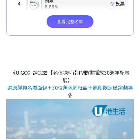
《U GO》請您去【名偵探柯南TV動畫播放30週年紀念
展】！
還原經典名場面📹＋30位角色同框📸＋原創限定感謝劇場
🍿