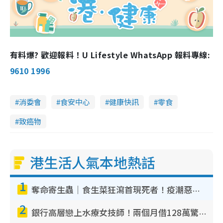
有料爆? 歡迎報料！U Lifestyle WhatsApp 報料專線:
9610 1996
消委會
食安中心
健康快訊
零食
致癌物
港生活人氣本地熱話
1
奪命寄生蟲｜食生菜狂瀉首現死者！疫潮惡化錄1.8萬宗病例 揭洗菜3大謬誤
2
銀行高層戀上水療女技師！兩個月借128萬驚覺「沉船」沉落火海 揭背後疑似邪教操控賣淫