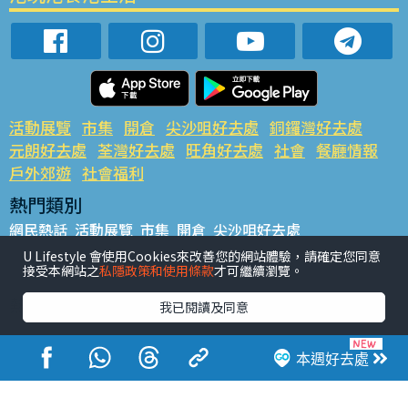
活動展覽
市集
開倉
尖沙咀好去處
銅鑼灣好去處
元朗好去處
荃灣好去處
旺角好去處
社會
餐廳情報
戶外郊遊
社會福利
熱門類別
網民熱話
活動展覽
市集
開倉
尖沙咀好去處
銅鑼灣好去處
元朗好去處
荃灣好去處
旺角好去處
社會
U Lifestyle 會使用Cookies來改善您的網站體驗，請確定您同意
接受本網站之
私隱政策和使用條款
才可繼續瀏覽。
餐廳情報
戶外郊遊
熱門標籤
我已閱讀及同意
#UGO搵好去處
#人氣活動推介
#美食社群熱話
#親子玩樂好去處
#ULifestyle應用程式
#限時搶
本週好去處
#UJetso禮物放送
#ULifestyle商戶中心
#著數
#網絡熱話