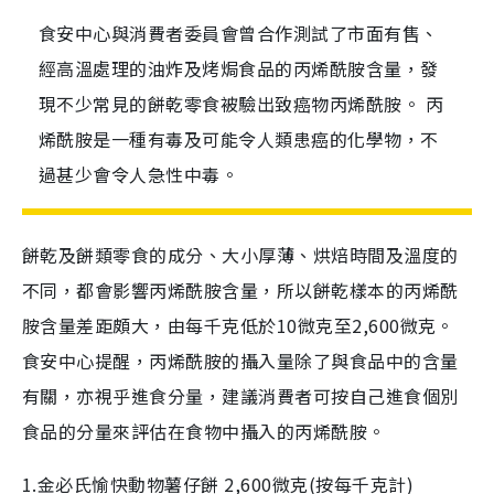
食安中心與消費者委員會曾合作測試了市面有售、
經高溫處理的油炸及烤焗食品的丙烯酰胺含量，發
現不少常見的餅乾零食被驗出致癌物丙烯酰胺。 丙
烯酰胺是一種有毒及可能令人類患癌的化學物，不
過甚少會令人急性中毒。
餅乾及餅類零食的成分、大小厚薄、烘焙時間及溫度的
不同，都會影響丙烯酰胺含量，所以餅乾樣本的丙烯酰
胺含量差距頗大，由每千克低於10微克至2,600微克。
食安中心提醒，丙烯酰胺的攝入量除了與食品中的含量
有關，亦視乎進食分量，建議消費者可按自己進食個別
食品的分量來評估在食物中攝入的丙烯酰胺。
1.金必氏愉快動物薯仔餅
2
,
600
微克(按每千克計)