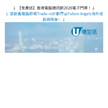
↓ 【免費送】香港電腦通訊節2026電子門票！↓
↓ 首創舊電腦即場Trade-in計劃🧑‍💻Fubon Angels海外成
員將現身✨ ↓