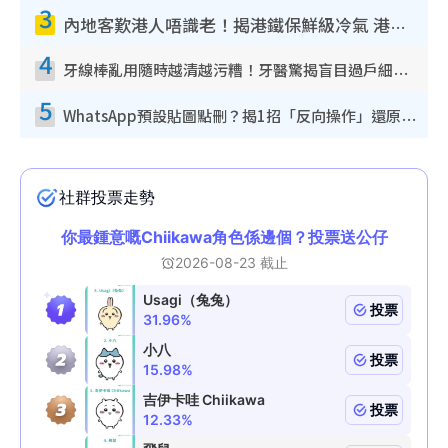
3
內地客歎港人唔識老！揭港鐵保鮮級冷氣 港人求放過：咪投訴
4
牙線棒亂用隨時越清越污糟！牙醫驚揭盲目過戶細菌恐致蛀牙：呢種先係日常真保養
5
WhatsApp預設貼圖點刪？揭1招「反向操作」還原簡潔介面 附3步實測教學