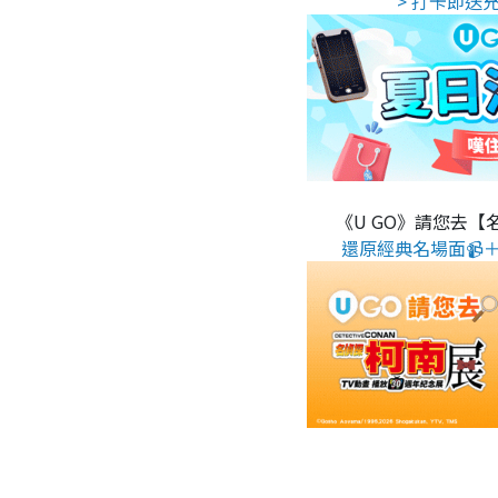
> 打卡即送充
《U GO》請您去【
還原經典名場面📹＋