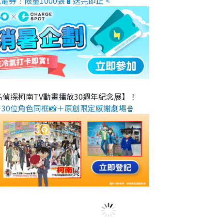
電券！限量1000張🔋送完即止 <
名偵探柯南TV動畫播放30週年紀念展】！
30位角色同框📸＋原創限定感謝劇場🍿