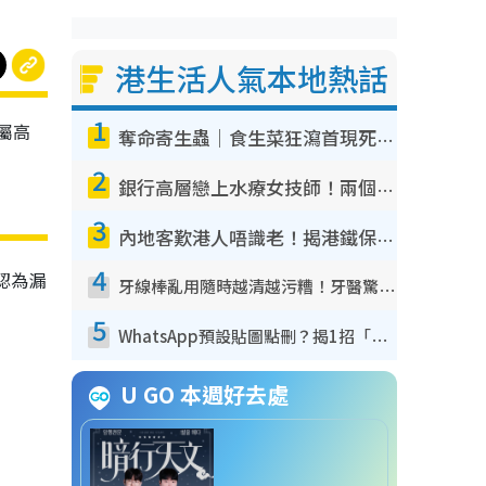
港生活人氣本地熱話
1
，屬高
奪命寄生蟲｜食生菜狂瀉首現死者！疫潮惡化錄1.8萬宗病例 揭洗菜3大謬誤
2
銀行高層戀上水療女技師！兩個月借128萬驚覺「沉船」沉落火海 揭背後疑似邪教操控賣淫
3
內地客歎港人唔識老！揭港鐵保鮮級冷氣 港人求放過：咪投訴
4
o認為漏
牙線棒亂用隨時越清越污糟！牙醫驚揭盲目過戶細菌恐致蛀牙：呢種先係日常真保養
5
WhatsApp預設貼圖點刪？揭1招「反向操作」還原簡潔介面 附3步實測教學
U GO 本週好去處