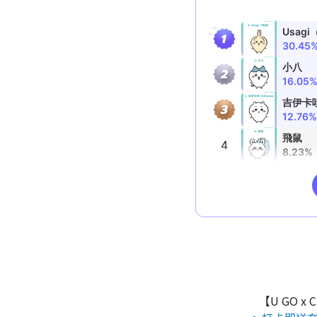
【U GO x