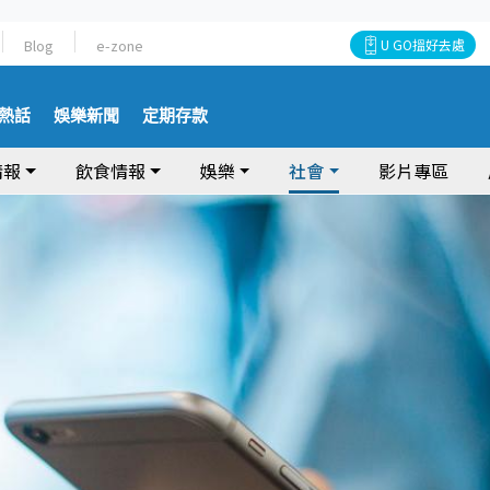
Blog
e-zone
U GO搵好去處
熱話
娛樂新聞
定期存款
情報
飲食情報
娛樂
社會
影片專區