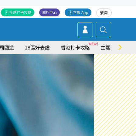
社群打卡攻略
商戶中心
下載 App
繁
简
周圍遊
18區好去處
香港打卡攻略
主題特集