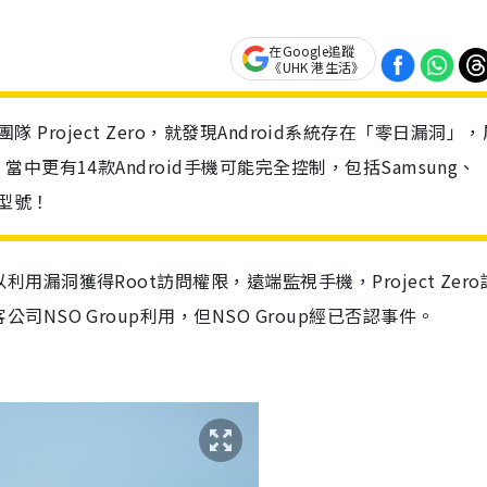
在Google追蹤
《UHK 港生活》
團隊 Project Zero，就發現Android系統存在「零日漏洞」
更有14款Android手機可能完全控制，包括Samsung、
的型號！
以利用
漏
洞
獲得Root訪問權限，遠端監視手機，Project Zer
客公司
NSO Group
利
用
，
但
NSO Group
經已否認事
件
。