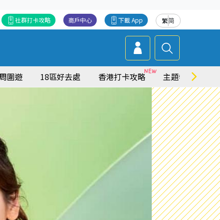
社群打卡攻略
商戶中心
下載 App
繁
简
周圍遊
18區好去處
香港打卡攻略
主題特集