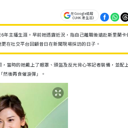
在Google追蹤
《UHK 港生活》
束6年主播生涯。早前她透露近況，指自己離職後遠赴斯里蘭卡
她更在社交平台回顧昔日在新聞現場採訪的日子。
照，當時的她戴上了眼罩、頭盔及反光背心等記者裝備，並配
及「然後再食催淚彈」。