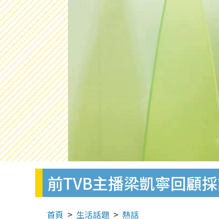
前TVB主播梁凱寧回顧採
首頁
生活話題
熱話