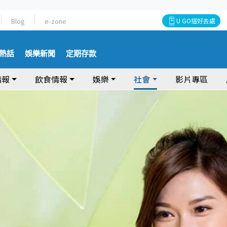
Blog
e-zone
U GO搵好去處
熱話
娛樂新聞
定期存款
情報
飲食情報
娛樂
社會
影片專區