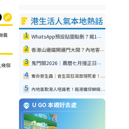
港生活人氣本地熱話
1
做義
WhatsApp預設貼圖點刪？揭1招「反向操作」還原簡潔介面 附3步實測教學
2
香港山邊鐵閘邊門大開？內地客困惑意義何在！網民神回覆：呢種叫法理性防禦
3
鬼門開2026｜農曆七月撞正日全食特別邪？專家警告切忌做一事！揭4大禁忌+2招保平安
上幾個
4
奪命寄生蟲｜食生菜狂瀉首現死者！疫潮惡化錄1.8萬宗病例 揭洗菜3大謬誤
5
內地客歎港人唔識老！揭港鐵保鮮級冷氣 港人求放過：咪投訴
U GO 本週好去處