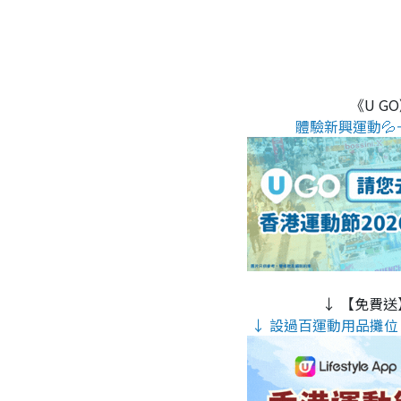
《U G
體驗新興運動💦
↓ 【免費送
↓ 設過百運動用品攤位 