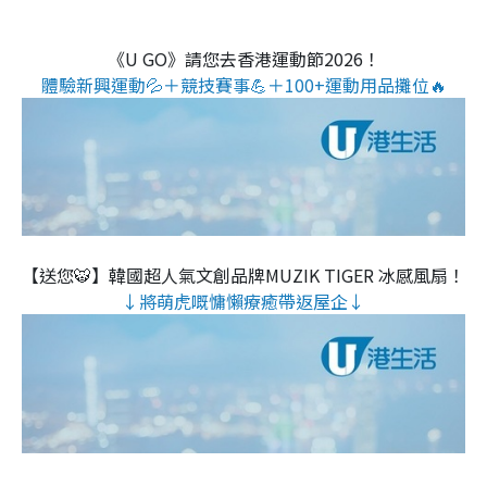
《U GO》請您去香港運動節2026！
體驗新興運動💦＋競技賽事💪＋100+運動用品攤位🔥
【送您🐯】韓國超人氣文創品牌MUZIK TIGER 冰感風扇！
↓將萌虎嘅慵懶療癒帶返屋企↓