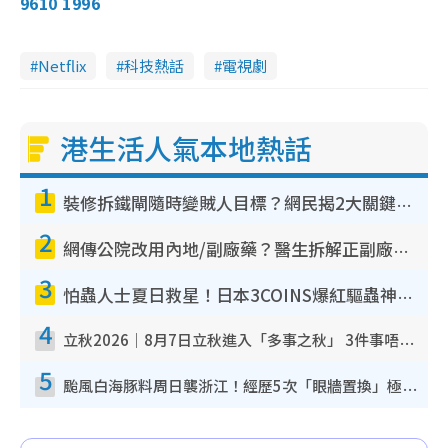
9610 1996
Netflix
科技熱話
電視劇
港生活人氣本地熱話
1
裝修拆鐵閘隨時變賊人目標？網民揭2大關鍵用途：裝新式等於白裝？附新舊鐵閘分別
2
網傳公院改用內地/副廠藥？醫生拆解正副廠分別 揭4類人換藥隨時出事
3
怕蟲人士夏日救星！日本3COINS爆紅驅蟲神器$45起 1招「全程免觸碰」輕鬆搞定小強
4
立秋2026｜8月7日立秋進入「多事之秋」 3件事唔做得！專家教6招開運 清枱頭／銀包納氣接好運
5
颱風白海豚料周日襲浙江！經歷5次「眼牆置換」極罕見 成登陸內地最長途颱風