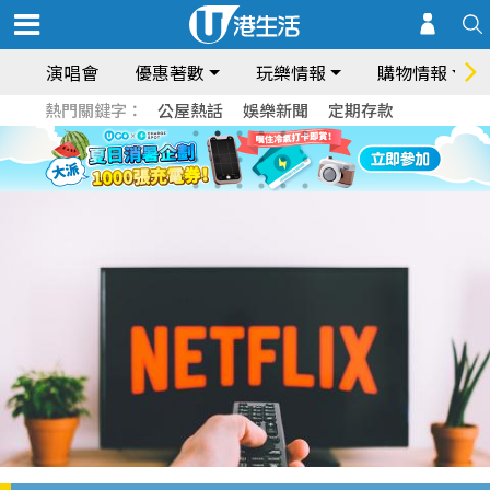
演唱會
優惠著數
玩樂情報
購物情報
熱門關鍵字：
公屋熱話
娛樂新聞
定期存款