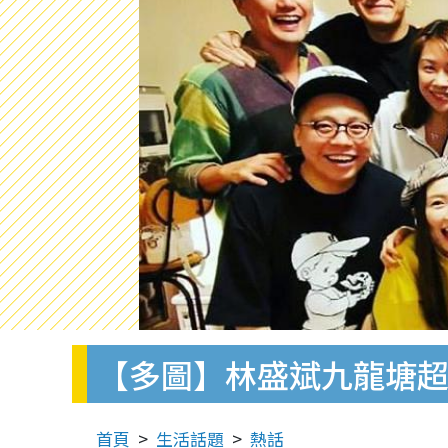
【多圖】林盛斌九龍塘超
首頁
生活話題
熱話