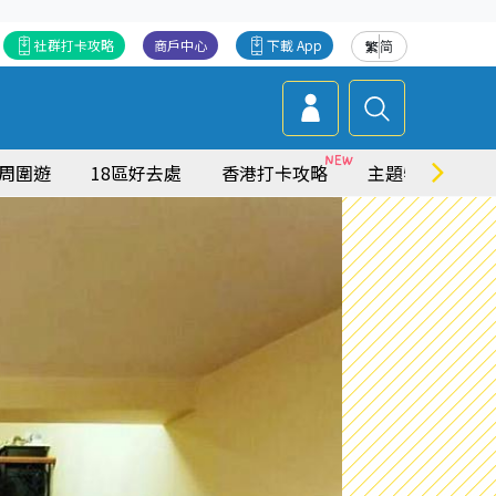
社群打卡攻略
商戶中心
下載 App
繁
简
周圍遊
18區好去處
香港打卡攻略
主題特集