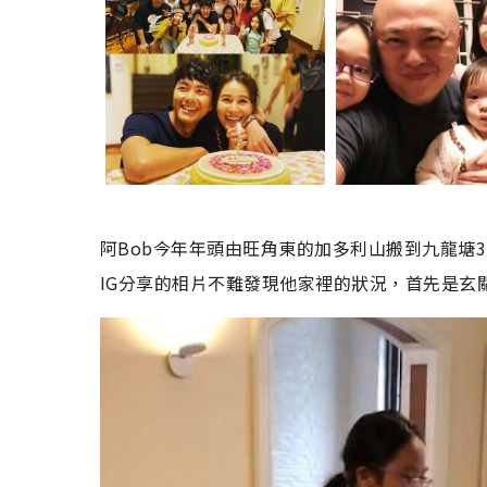
阿
Bob
今年年頭由旺角東的加多利山搬到九龍塘
3
IG
分享的相片不難發現他家裡的狀況，首先是玄