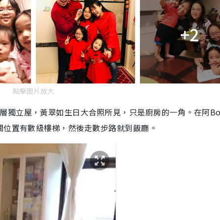
+2
點擊圖片放大
層獨立屋，黃翠如生日大合照所見，只是廚房的一角。在阿
B
關位置有數級樓梯，然後走數步路就到飯廳。