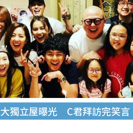
大獨立屋曝光 C君拜訪完笑言：