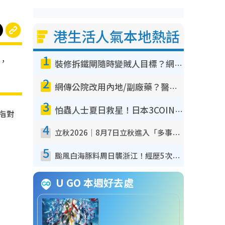
港生活人氣本地熱話
1
，
裝修拆鐵閘隨時變賊人目標？網民揭2大關鍵用途：裝新式等於白裝？附新舊鐵閘分別
2
網傳公院改用內地/副廠藥？醫生拆解正副廠分別 揭4類人換藥隨時出事
3
怕蟲人士夏日救星！日本3COINS爆紅驅蟲神器$45起 1招「全程免觸碰」輕鬆搞定小強
指對
4
立秋2026｜8月7日立秋進入「多事之秋」 3件事唔做得！專家教6招開運 清枱頭／銀包納氣接好運
5
颱風白海豚料周日襲浙江！經歷5次「眼牆置換」極罕見 成登陸內地最長途颱風
U GO 本週好去處