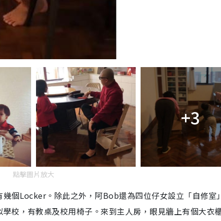
+3
點擊圖片放大
有幾個
Locker
。除此之外，阿
Bob
還為四位仔女設立「自修室
似學校，有教桌及校用椅子。來到主人房，眼見牆上有個大衣