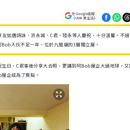
在Google追蹤
《UHK 港生活》
好友如唐詩詠、洪永城、C君、陸永等人慶祝，十分溫馨。不過
Bob入伙不足一年、位於九龍塘的3層獨立屋。
祝生日，C君事後分享大合照，更講到阿Bob屋企大過地球，又
b屋企成為了焦點。