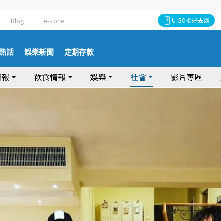
Blog
e-zone
U GO搵好去處
熱話
娛樂新聞
定期存款
情報
飲食情報
娛樂
社會
影片專區