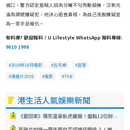
滅口，警
方
認定是賊人因
為
分贓不勻而動殺機
，
汪新元
淪為頭號嫌疑犯，他決心追
查
真
相
，為自己洗脫嫌疑並
為一眾手足報仇。
有料爆? 歡迎報料！U Lifestyle WhatsApp 報料專線:
9610 1996
2019年10月電影
古天樂
宣萱
港產片2019
電影
TVB
港生活人氣娛樂新聞
1
《愛回家》隱形富豪臥虎藏龍！盤點12位財氣逼人的有錢藝人：呢位靚女3億身家唔憂做
2