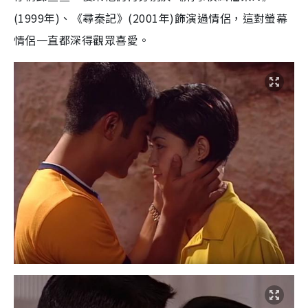
(1999
年
)
、
《尋秦記》
(2001
年
)
飾演過情侶，這對螢幕
情侶一直都深得觀眾喜愛。