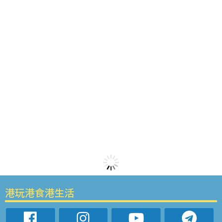
港玩港食港生活