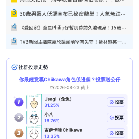
葉蒨文拍拖一周年親自否認情侶關係？！被質疑感情造假竟稱GM「普通同事」
3
30歲男藝人低調宣布已秘密離巢！人氣急跌變失蹤人口︰「這幾年過得並不容易」
4
《愛回家》童星Philip仔暫別幕前久違現身！15歲近況暴風長高蛻變帥氣少男
5
TVB新聞主播陳嘉欣鏡頭前罕有失守！遭林超英一句說話突襲嚇親當場大笑