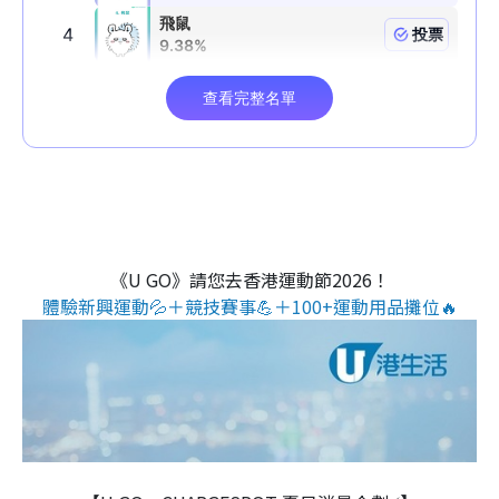
《U GO》請您去香港運動節2026！
體驗新興運動💦＋競技賽事💪＋100+運動用品攤位🔥