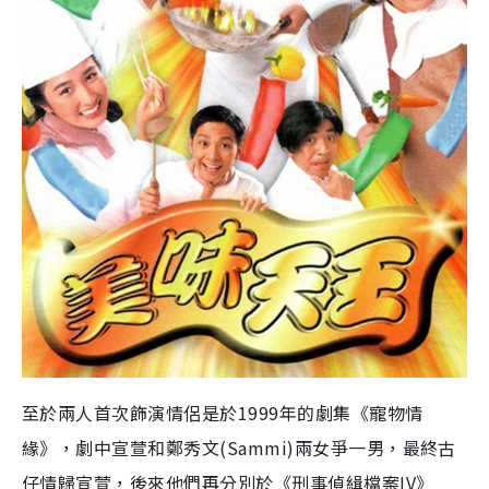
至於兩人首次飾演情侶是於
1999
年的劇集《寵物情
緣》，劇中宣萱和鄭秀文
(
Sammi
)
兩女爭一男，最終古
仔情歸宣萱
，
後來他們再分別於《刑事偵緝檔案
IV
》