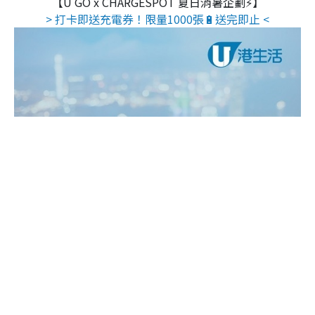
【U GO x CHARGESPOT 夏日消暑企劃⚡】
> 打卡即送充電券！限量1000張🔋送完即止 <