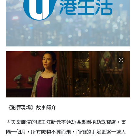
《犯罪現場》故事簡介
古天樂飾演的賊王汪新元率領劫匪集團搶劫珠寶店，事
隔一個月，所有贓
物
不翼而飛
，
而他的手足更逐一遭人