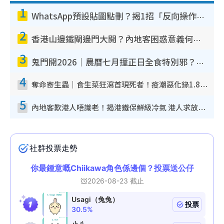
1
WhatsApp預設貼圖點刪？揭1招「反向操作」還原簡潔介面 附3步實測教學
2
香港山邊鐵閘邊門大開？內地客困惑意義何在！網民神回覆：呢種叫法理性防禦
3
鬼門開2026｜農曆七月撞正日全食特別邪？專家警告切忌做一事！揭4大禁忌+2招保平安
4
奪命寄生蟲｜食生菜狂瀉首現死者！疫潮惡化錄1.8萬宗病例 揭洗菜3大謬誤
5
內地客歎港人唔識老！揭港鐵保鮮級冷氣 港人求放過：咪投訴