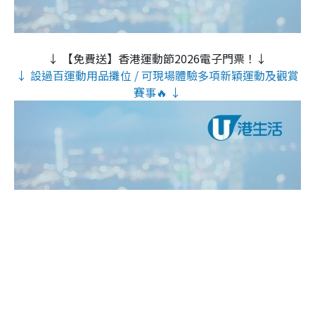
↓ 【免費送】香港運動節2026電子門票！↓
↓ 設過百運動用品攤位 / 可現場體驗多項新穎運動及觀賞
賽事🔥 ↓