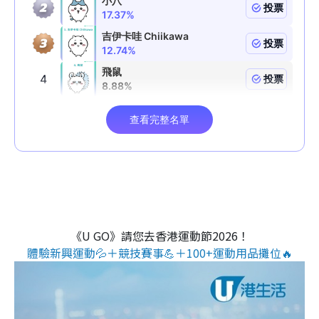
《U GO》請您去香港運動節2026！
體驗新興運動💦＋競技賽事💪＋100+運動用品攤位🔥