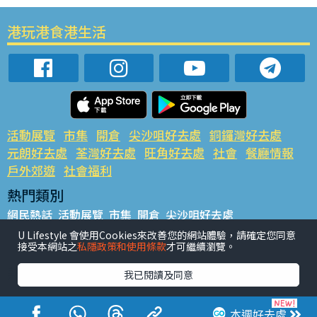
港玩港食港生活
活動展覽
市集
開倉
尖沙咀好去處
銅鑼灣好去處
元朗好去處
荃灣好去處
旺角好去處
社會
餐廳情報
戶外郊遊
社會福利
熱門類別
網民熱話
活動展覽
市集
開倉
尖沙咀好去處
銅鑼灣好去處
元朗好去處
荃灣好去處
旺角好去處
社會
U Lifestyle 會使用Cookies來改善您的網站體驗，請確定您同意
接受本網站之
私隱政策和使用條款
才可繼續瀏覽。
餐廳情報
戶外郊遊
熱門標籤
我已閱讀及同意
#UGO搵好去處
#人氣活動推介
#美食社群熱話
#親子玩樂好去處
#ULifestyle應用程式
#限時搶
本週好去處