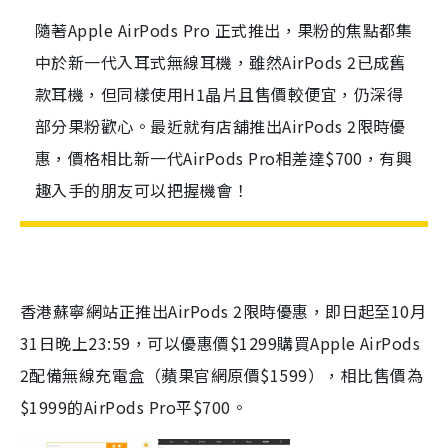
隨著Apple AirPods Pro 正式推出，果粉的焦點都集
中於新一代入耳式無線耳機，雖然AirPods 2已成舊
款耳機，但同樣使用H1晶片且售價較便宜，仍深得
部分果粉歡心。最近就有店舖推出AirPods 2限時優
惠，價格相比新一代AirPods Pro相差達$700，有興
趣入手的朋友可以把握機會！
香港蘇寧網站正推出
AirPods 2
限時優惠，即日起至
10
月
31
日晚上
23:59
，可以優惠價
$1299
購買
Apple AirPods
2
配備無線充電盒（蘋果官網原價
$1599
），相比售價為
$1999的
AirPods Pro
平
$700
。