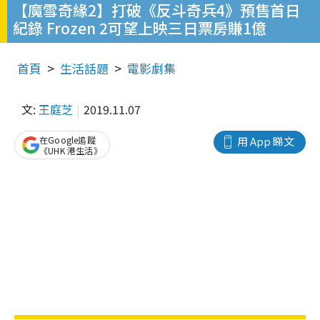
【魔雪奇緣2】打破《反斗奇兵4》預售首日
紀錄 Frozen 2可望上映三日票房賺1億
首頁
生活話題
電影劇集
文:
王庭芝
2019.11.07
在Google追蹤
用 App 睇文
《UHK 港生活》