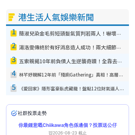
港生活人氣娛樂新聞
1
簡淑兒染金毛剪短頭髮氣質判若兩人！嚇壞老公麥大力都認唔出：「你做咩事？」
2
湯洛雯傳終於有好消息造人成功！兩大細節曝孕味極濃惹猜測：大肚婆先會咁！
3
五索親揭10年前負債人生逆襲奇蹟！全靠去一地方轉運後即遇上馬先生
4
林芊妤親解12年前「殘廁Gathering」真相！高層解約一句話重創尊嚴至今拒返TVB
5
《愛回家》隱形富豪臥虎藏龍！盤點12位財氣逼人的有錢藝人：呢位靚女3億身家唔憂做