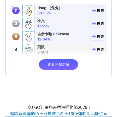
《U GO》請您去香港運動節2026！
體驗新興運動💦＋競技賽事💪＋100+運動用品攤位🔥