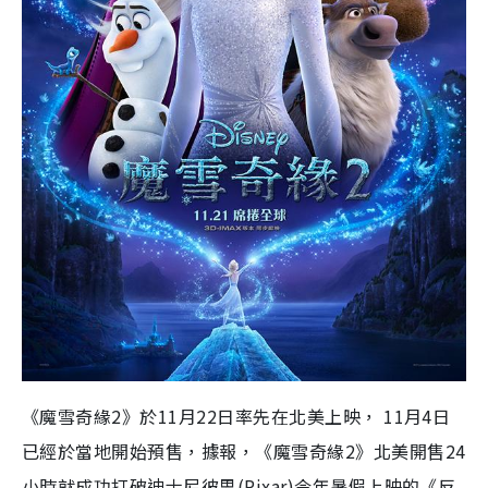
《魔雪奇緣2》於11月22日率先在北美上映， 11月4日
已經於當地開始預售，據報，《魔雪奇緣2》北美開售24
小時就成功打破迪士尼彼思(Pixar)今年暑假上映的《反