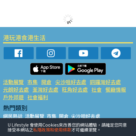
港玩港食港生活
活動展覽
市集
開倉
尖沙咀好去處
銅鑼灣好去處
元朗好去處
荃灣好去處
旺角好去處
社會
餐廳情報
戶外郊遊
社會福利
熱門類別
網民熱話
活動展覽
市集
開倉
尖沙咀好去處
銅鑼灣好去處
元朗好去處
荃灣好去處
旺角好去處
社會
U Lifestyle 會使用Cookies來改善您的網站體驗，請確定您同意
接受本網站之
私隱政策和使用條款
才可繼續瀏覽。
餐廳情報
戶外郊遊