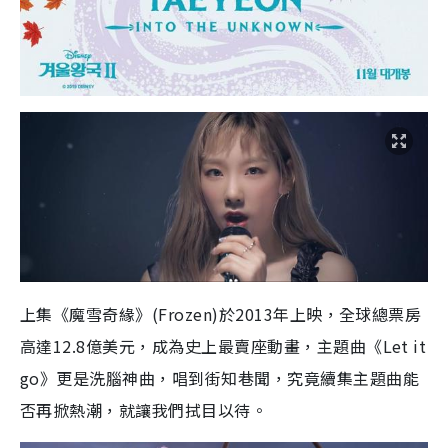
上集《魔雪奇緣》(Frozen)於2013年上映，全球總票房
高達12.8億美元，成為史上最賣座動畫，主題曲《Let it
go》更是洗腦神曲，唱到街知巷聞，究竟續集主題曲能
否再掀熱潮，就讓我們拭目以待。