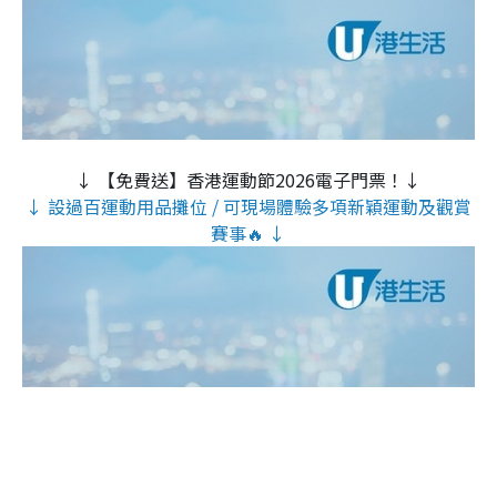
↓ 【免費送】香港運動節2026電子門票！↓
↓ 設過百運動用品攤位 / 可現場體驗多項新穎運動及觀賞
賽事🔥 ↓