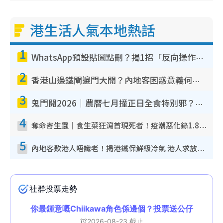
港生活人氣本地熱話
1
WhatsApp預設貼圖點刪？揭1招「反向操作」還原簡潔介面 附3步實測教學
2
香港山邊鐵閘邊門大開？內地客困惑意義何在！網民神回覆：呢種叫法理性防禦
3
鬼門開2026｜農曆七月撞正日全食特別邪？專家警告切忌做一事！揭4大禁忌+2招保平安
4
奪命寄生蟲｜食生菜狂瀉首現死者！疫潮惡化錄1.8萬宗病例 揭洗菜3大謬誤
5
內地客歎港人唔識老！揭港鐵保鮮級冷氣 港人求放過：咪投訴