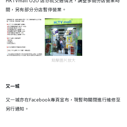
HKTVmall
O2O
店亦就交通情況，調整多間分店營業時
間
，另有部分分店暫停營業。
點擊圖片放大
又一城
又一城亦在
Facebook
專頁宣布，
現暫時關閉進行維修至
另行通
知
。