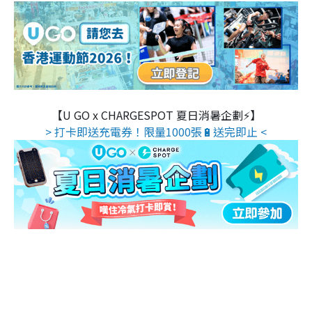
【U GO x CHARGESPOT 夏日消暑企劃⚡】
> 打卡即送充電券！限量1000張🔋送完即止 <