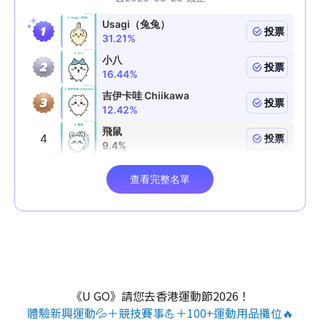
《U GO》請您去香港運動節2026！
體驗新興運動💦＋競技賽事💪＋100+運動用品攤位🔥