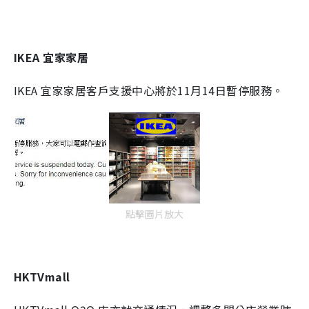
IKEA
宜家家居
IKEA
宜家家居
客戶支援中
心
將於
11
月
14
日
暫停服務。
點擊圖片放大
HKTVmall