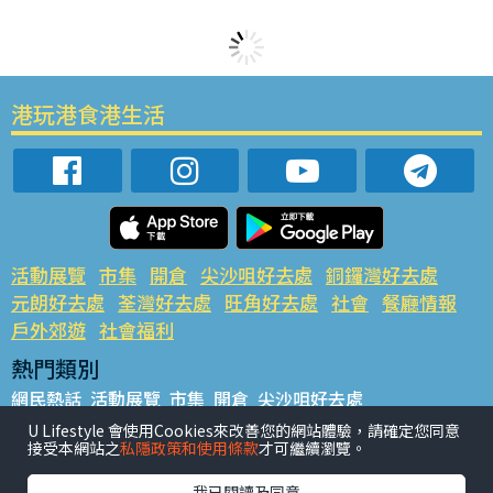
港玩港食港生活
活動展覽
市集
開倉
尖沙咀好去處
銅鑼灣好去處
元朗好去處
荃灣好去處
旺角好去處
社會
餐廳情報
戶外郊遊
社會福利
熱門類別
網民熱話
活動展覽
市集
開倉
尖沙咀好去處
銅鑼灣好去處
元朗好去處
荃灣好去處
旺角好去處
社會
U Lifestyle 會使用Cookies來改善您的網站體驗，請確定您同意
接受本網站之
私隱政策和使用條款
才可繼續瀏覽。
餐廳情報
戶外郊遊
熱門標籤
我已閱讀及同意