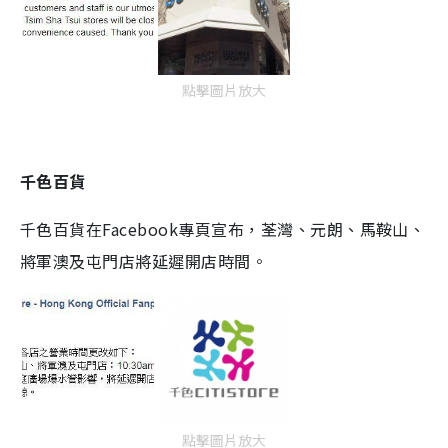
點擊圖片放大
千色百貨
千色百貨
在
Facebook
專頁宣布，
荃灣、元朗、馬鞍山、
將軍澳及屯門
店
將
延遲開店
時
間。
點擊圖片放大