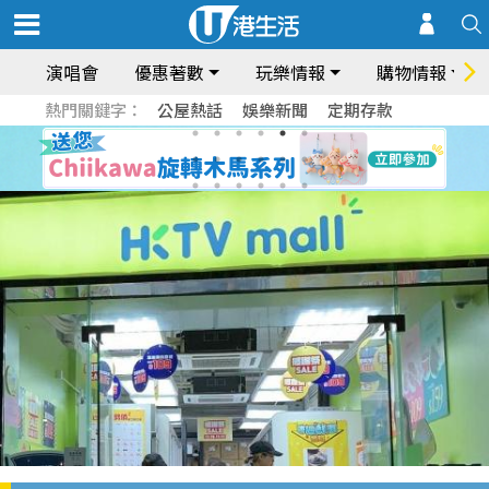
演唱會
優惠著數
玩樂情報
購物情報
熱門關鍵字：
公屋熱話
娛樂新聞
定期存款