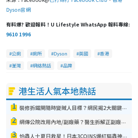
Dyson
官網
有料爆? 歡迎報料！U Lifestyle WhatsApp 報料專線:
9610 1996
公廁
廁所
Dyson
英國
香港
荃灣
網絡熱話
品牌
港生活人氣本地熱話
1
裝修拆鐵閘隨時變賊人目標？網民揭2大關鍵用途：裝新式等於白裝？附新舊鐵閘分別
2
網傳公院改用內地/副廠藥？醫生拆解正副廠分別 揭4類人換藥隨時出事
3
怕蟲人士夏日救星！日本3COINS爆紅驅蟲神器$45起 1招「全程免觸碰」輕鬆搞定小強