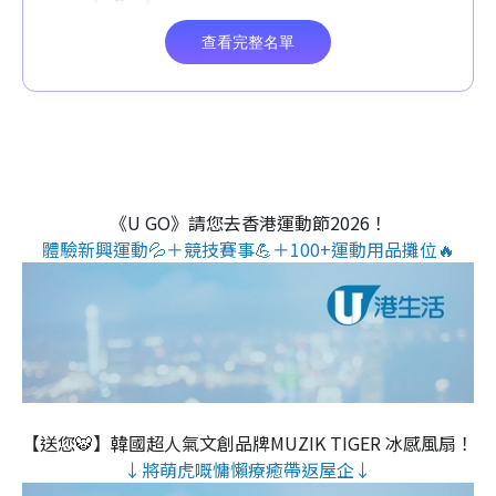
《U GO》請您去香港運動節2026！
體驗新興運動💦＋競技賽事💪＋100+運動用品攤位🔥
【送您🐯】韓國超人氣文創品牌MUZIK TIGER 冰感風扇！
↓將萌虎嘅慵懶療癒帶返屋企↓