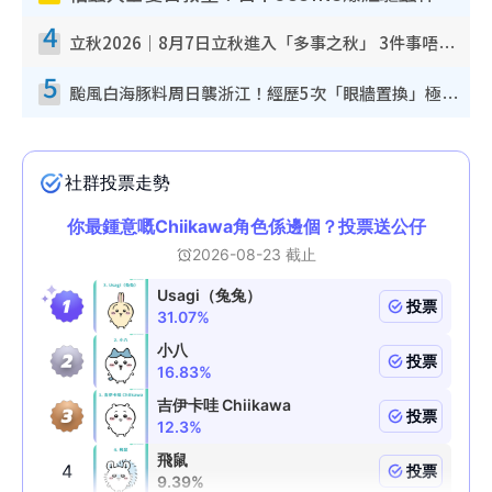
4
立秋2026｜8月7日立秋進入「多事之秋」 3件事唔做得！專家教6招開運 清枱頭／銀包納氣接好運
5
颱風白海豚料周日襲浙江！經歷5次「眼牆置換」極罕見 成登陸內地最長途颱風