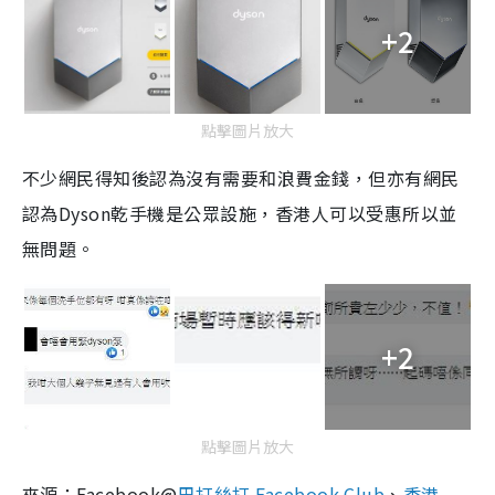
+2
點擊圖片放大
不少
網民得知後
認為沒有需要和浪費金錢，但亦有網民
認為
Dyson
乾手機是公眾設施，
香港人可以受惠所以並
無問題。
+2
點擊圖片放大
來源：Facebook@
巴打絲打 Facebook Club
、
香港