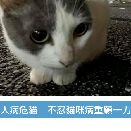
粘人病危貓 不忍貓咪病重願一