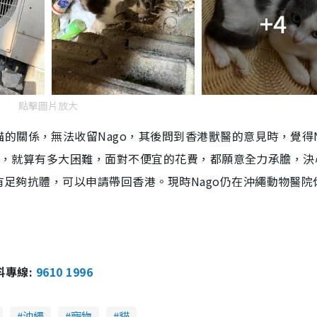
+4
點擊圖片放大
的關係，無法收留Nago，其後問到香港獸醫的意見時，覺得N
l不想放棄，就算有多大困難，面對不便宜的花費，都願意全力承膽，
且有足夠抗體，可以申請帶回香港。現時Nago仍在沖繩動物醫院
報料專線:
9610 1996
沖繩
寵物
貓