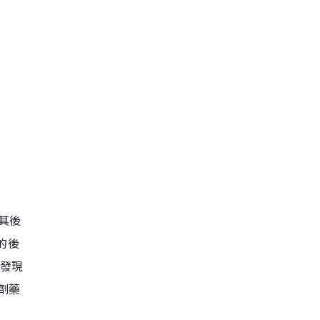
，其後
的後
，發現
劑藥