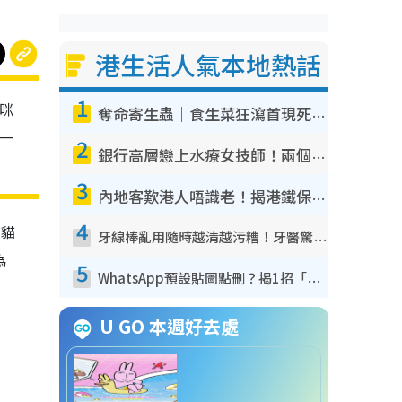
港生活人氣本地熱話
1
貓咪
奪命寄生蟲｜食生菜狂瀉首現死者！疫潮惡化錄1.8萬宗病例 揭洗菜3大謬誤
另一
2
銀行高層戀上水療女技師！兩個月借128萬驚覺「沉船」沉落火海 揭背後疑似邪教操控賣淫
3
內地客歎港人唔識老！揭港鐵保鮮級冷氣 港人求放過：咪投訴
4
白貓
牙線棒亂用隨時越清越污糟！牙醫驚揭盲目過戶細菌恐致蛀牙：呢種先係日常真保養
為
5
WhatsApp預設貼圖點刪？揭1招「反向操作」還原簡潔介面 附3步實測教學
U GO 本週好去處