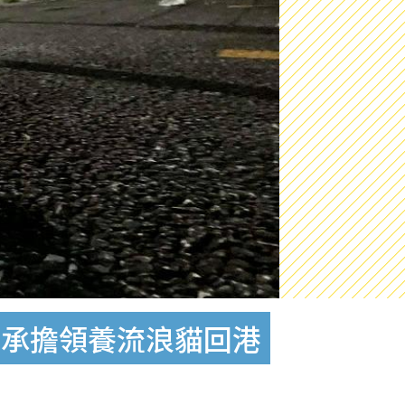
力承擔領養流浪貓回港