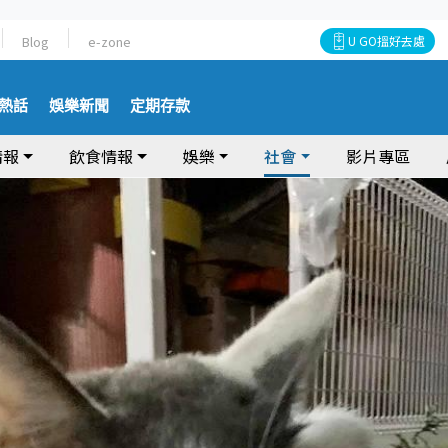
Blog
e-zone
U GO搵好去處
熱話
娛樂新聞
定期存款
情報
飲食情報
娛樂
社會
影片專區