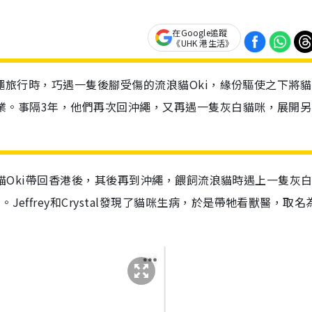
在Google追蹤
《UHK 港生活》
到日本沖繩旅行時，巧遇一隻後腳受傷的流浪貓Oki，緣份驅使之下將
ok專業。事隔3年，他們再次回沖繩，又再遇一隻灰白貓咪，展開
繩把流浪貓Oki帶回香港後，其後再到沖繩，餵飼流浪貓時遇上一隻灰
effrey和Crystal發現了貓咪生病，於是帶牠看獸醫，取名