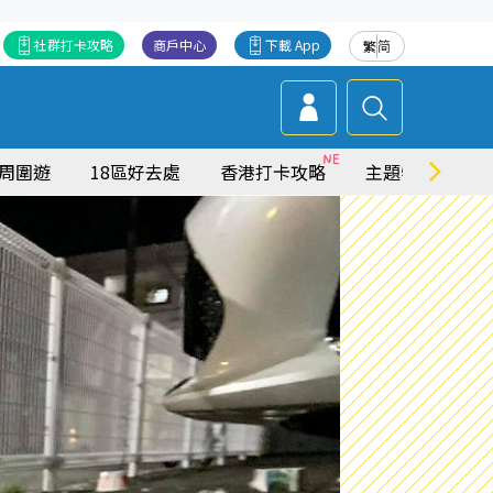
社群打卡攻略
商戶中心
下載 App
繁
简
周圍遊
18區好去處
香港打卡攻略
主題特集