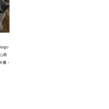
ago
決心救
休養，