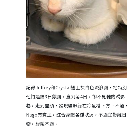
記得Jeffrey和Crystal遇上灰白色流浪
他們連續3日餵貓，直到第4日，卻不見牠的蹤影，
巷，走到盡頭，發現貓咪躲在冷氣槽下方。不過，J
Nago有貧血，綜合身體各種狀況，不適宜帶離日
物，紓緩不適。