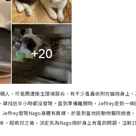
貓，牠特別親人，可是周遭衛生環境惡劣，有不少蚤蟲依附在貓咪身上
尋找近半小時都沒發現。直到準備離開時，Jeffrey走到一條
effrey發現Nago身體有異樣，於是到當地的動物醫院檢查
本，經商討之後，決定先為Nago搞好身上有蚤的問題，注射2