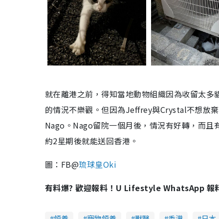
就在離港之前，得知當地動物組織因為收留太多貓
的情況不樂觀。但因為Jeffrey與Crysta
Nago。Nago留院一個月後，情況有好轉，而
約2星期後就能送回香港。
圖：FB@
琉球皇Oki
有料爆? 歡迎報料！U Lifestyle WhatsApp 
領養
寵物領養
獸醫
香港
日本