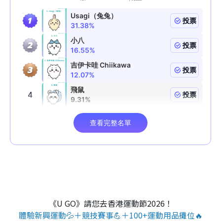
《U GO》請您去香港運動節2026！
體驗新興運動💦＋競技賽事💪＋100+運動用品攤位🔥