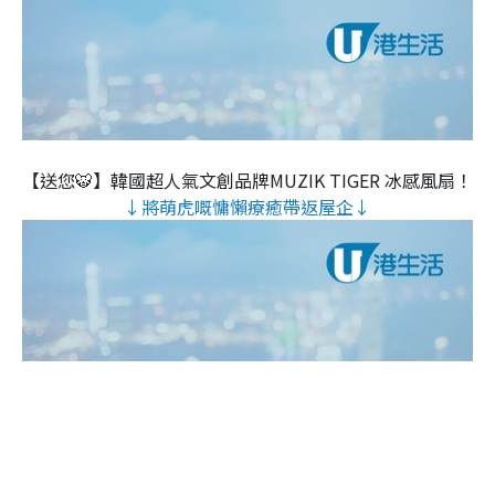
【送您🐯】韓國超人氣文創品牌MUZIK TIGER 冰感風扇！
↓將萌虎嘅慵懶療癒帶返屋企↓