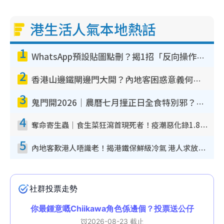
港生活人氣本地熱話
1
WhatsApp預設貼圖點刪？揭1招「反向操作」還原簡潔介面 附3步實測教學
2
香港山邊鐵閘邊門大開？內地客困惑意義何在！網民神回覆：呢種叫法理性防禦
3
鬼門開2026｜農曆七月撞正日全食特別邪？專家警告切忌做一事！揭4大禁忌+2招保平安
4
奪命寄生蟲｜食生菜狂瀉首現死者！疫潮惡化錄1.8萬宗病例 揭洗菜3大謬誤
5
內地客歎港人唔識老！揭港鐵保鮮級冷氣 港人求放過：咪投訴