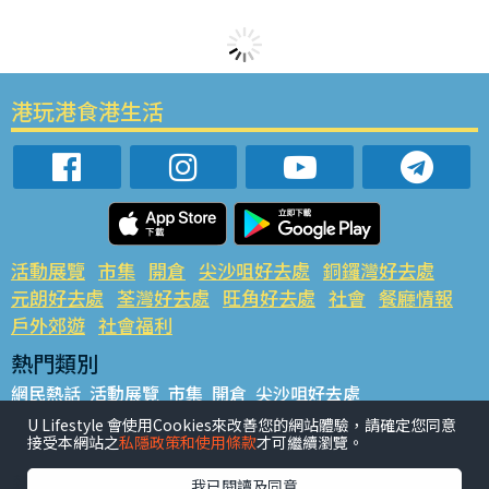
港玩港食港生活
活動展覽
市集
開倉
尖沙咀好去處
銅鑼灣好去處
元朗好去處
荃灣好去處
旺角好去處
社會
餐廳情報
戶外郊遊
社會福利
熱門類別
網民熱話
活動展覽
市集
開倉
尖沙咀好去處
銅鑼灣好去處
元朗好去處
荃灣好去處
旺角好去處
社會
U Lifestyle 會使用Cookies來改善您的網站體驗，請確定您同意
接受本網站之
私隱政策和使用條款
才可繼續瀏覽。
餐廳情報
戶外郊遊
熱門標籤
我已閱讀及同意