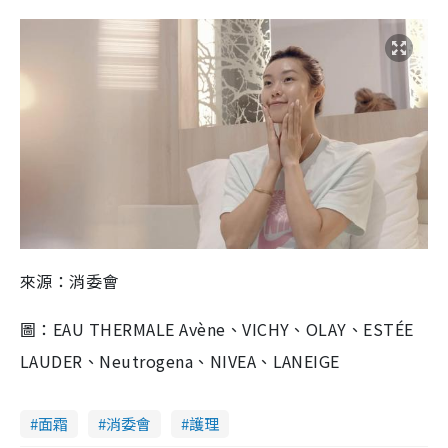
來源：消委會
圖：EAU THERMALE Avène、VICHY、OLAY、ESTÉE
LAUDER、Neutrogena、NIVEA、LANEIGE
面霜
消委會
護理