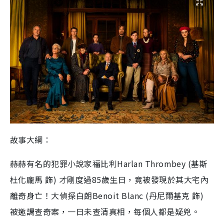
故事大綱：
赫赫有名的犯罪小說家福比利
Harlan Thrombey (
基斯
杜化龐馬 飾
)
才剛度過
85
歲生日，竟被發現於其大宅內
離奇身亡！大偵探白朗
Benoit Blanc (
丹尼爾基克 飾
)
被邀調查奇案，一日未查清真相，每個人都是疑兇。