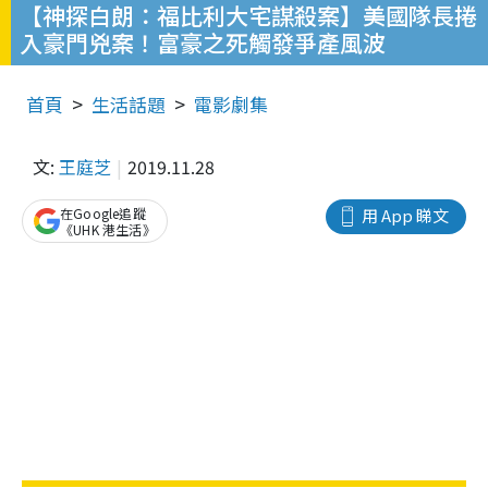
【神探白朗：福比利大宅謀殺案】美國隊長捲
入豪門兇案！富豪之死觸發爭產風波
首頁
生活話題
電影劇集
文:
王庭芝
2019.11.28
在Google追蹤
用 App 睇文
《UHK 港生活》