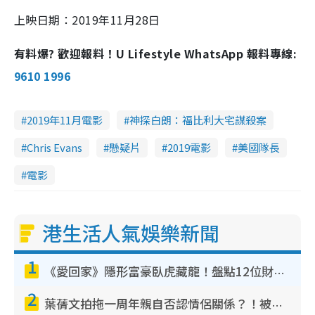
上映日期：2019年11月28日
有料爆? 歡迎報料！U Lifestyle WhatsApp 報料專線:
9610 1996
2019年11月電影
神探白朗：福比利大宅謀殺案
Chris Evans
懸疑片
2019電影
美國隊長
電影
港生活人氣娛樂新聞
1
《愛回家》隱形富豪臥虎藏龍！盤點12位財氣逼人的有錢藝人：呢位靚女3億身家唔憂做
2
葉蒨文拍拖一周年親自否認情侶關係？！被質疑感情造假竟稱GM「普通同事」