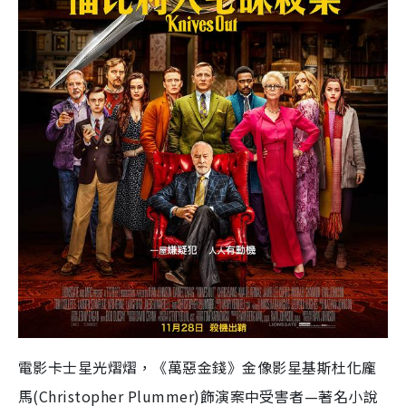
電影卡士星光熠熠，
《萬惡金錢》金像影星基斯杜化龐
馬
(Christopher Plummer)
飾演案中受害者—著名小說