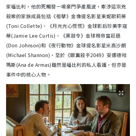
家福比利，他的死觸發一場豪門爭產風波，牽涉這宗兇
殺案的家族成員包括
《祖孽》金像提名影星東妮歌莉蒂
(Toni Collette)
、《月光光心慌慌》金球影后珍美李寇
蒂
(Jamie Lee Curtis)
、《黑殺令》金球視帝當莊遜
(Don Johnson)
和
《夜行動物》金球提名影星米高沙朗
(Michael Shannon)
，
至於
《銀翼殺手
2049
》安娜德哈
瑪斯
(Ana de Armas)
雖然是福比利的私人看護，但亦是
事件中的核心人物。