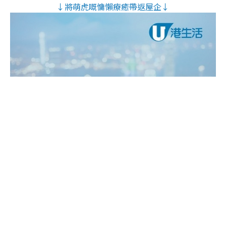
↓將萌虎嘅慵懶療癒帶返屋企↓