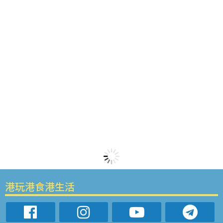
港玩港食港生活