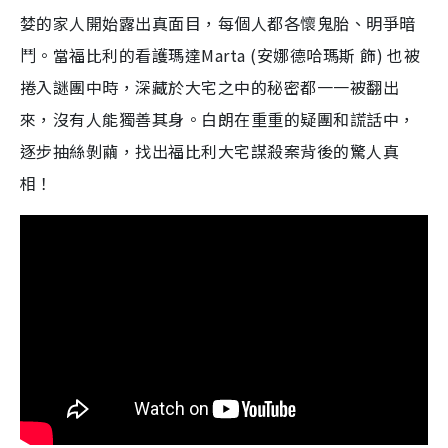
婪的家人開始露出真面目，每個人都各懷鬼胎、明爭暗
鬥。當福比利的看護瑪達
Marta (
安娜德哈瑪斯 飾
)
也被
捲入謎團中時，深藏於大宅之中的秘密都一一被翻出
來，沒有人能獨善其身。白朗在重重的疑團和謊話中，
逐步抽絲剝繭，找出福比利大宅謀殺案背後的驚人真
相！