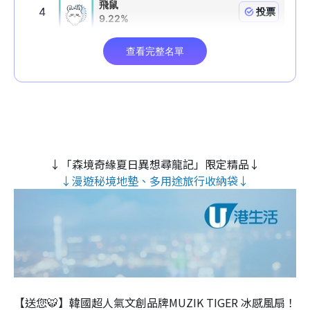
↓「森境奇緣夏日異想尋龍記」限定精品↓
↓漫遊秘境地墊、多用途旅行收納袋↓
【送您🐯】韓國超人氣文創品牌MUZIK TIGER 冰感風扇！