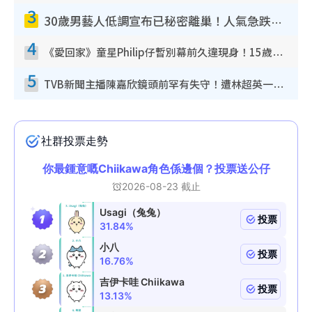
3
30歲男藝人低調宣布已秘密離巢！人氣急跌變失蹤人口︰「這幾年過得並不容易」
4
《愛回家》童星Philip仔暫別幕前久違現身！15歲近況暴風長高蛻變帥氣少男
5
TVB新聞主播陳嘉欣鏡頭前罕有失守！遭林超英一句說話突襲嚇親當場大笑