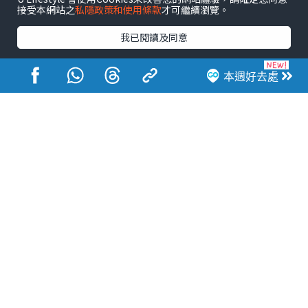
接受本網站之
私隱政策和使用條款
才可繼續瀏覽。
港玩港食港生活
我已閱讀及同意
本週好去處
活動展覽
市集
開倉
尖沙咀好去處
銅鑼灣好去處
元朗好去處
荃灣好去處
旺角好去處
社會
餐廳情報
戶外郊遊
社會福利
熱門類別
網民熱話
活動展覽
市集
開倉
尖沙咀好去處
銅鑼灣好去處
元朗好去處
荃灣好去處
旺角好去處
社會
餐廳情報
戶外郊遊
熱門標籤
#UGO搵好去處
#人氣活動推介
#美食社群熱話
#親子玩樂好去處
#ULifestyle應用程式
#限時搶