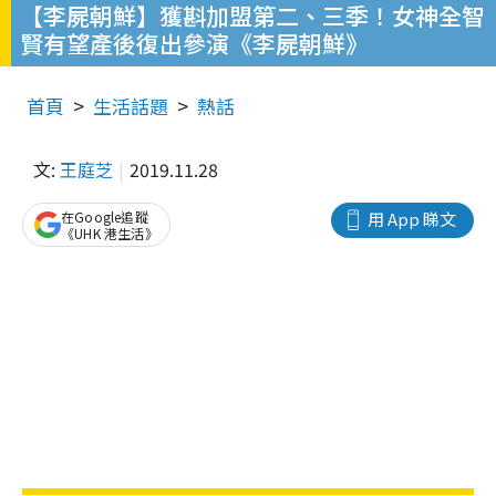
【李屍朝鮮】獲斟加盟第二、三季！女神全智
賢有望產後復出參演《李屍朝鮮》
首頁
生活話題
熱話
文:
王庭芝
2019.11.28
在Google追蹤
用 App 睇文
《UHK 港生活》