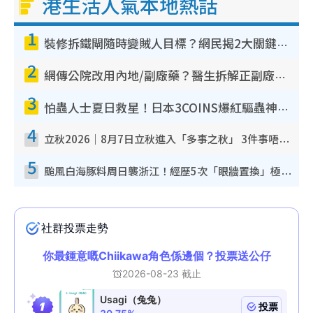
港生活人氣本地熱話
1
裝修拆鐵閘隨時變賊人目標？網民揭2大關鍵用途：裝新式等於白裝？附新舊鐵閘分別
2
網傳公院改用內地/副廠藥？醫生拆解正副廠分別 揭4類人換藥隨時出事
3
怕蟲人士夏日救星！日本3COINS爆紅驅蟲神器$45起 1招「全程免觸碰」輕鬆搞定小強
4
立秋2026｜8月7日立秋進入「多事之秋」 3件事唔做得！專家教6招開運 清枱頭／銀包納氣接好運
5
颱風白海豚料周日襲浙江！經歷5次「眼牆置換」極罕見 成登陸內地最長途颱風