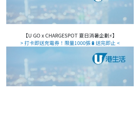
【U GO x CHARGESPOT 夏日消暑企劃⚡】
> 打卡即送充電券！限量1000張🔋送完即止 <