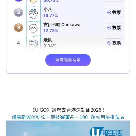
《U GO》請您去香港運動節2026！
體驗新興運動💦＋競技賽事💪＋100+運動用品攤位🔥