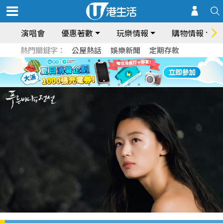
演唱會
優惠著數
玩樂情報
購物情報
熱門關鍵字：
公屋熱話
娛樂新聞
定期存款