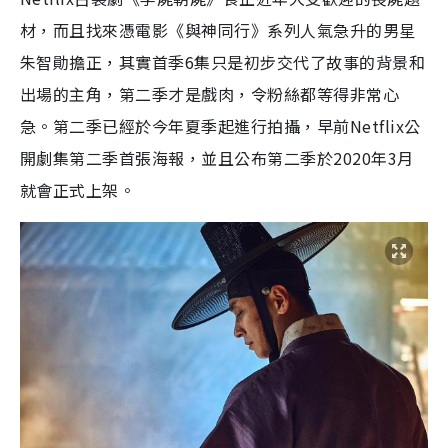
材，而且找來憑電影《與神同行》系列人氣急升的男星
朱智勛擔正，其
實
首季
6
集只是初步交代了故事的背景和
出場的主角，第二季才是戲肉，令粉絲都等得非常心
急。第二季已
經
於今年夏季起進行拍攝
，
早前
Netflix
公
開劇集第二季首張海報，並且公布第二季於
2020
年
3
月
就會正式上架。