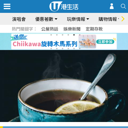
演唱會
優惠著數
玩樂情報
購物情報
熱門關鍵字：
公屋熱話
娛樂新聞
定期存款