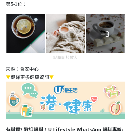
第5
-1
位：
+3
點擊圖片放大
來源：食安中心
▼
即睇更多健康資訊
▼
有料爆? 歡迎報料！U Lifestyle WhatsApp 報料專線: