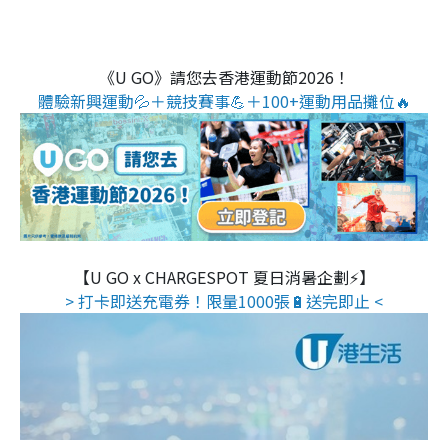
《U GO》請您去香港運動節2026！
體驗新興運動💦＋競技賽事💪＋100+運動用品攤位🔥
【U GO x CHARGESPOT 夏日消暑企劃⚡】
> 打卡即送充電券！限量1000張🔋送完即止 <