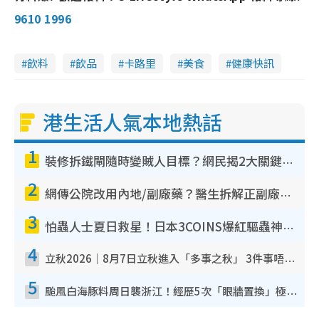
9610 1996
飲料
飲品
卡路里
美食
健康快訊
港生活人氣本地熱話
1
裝修拆鐵閘隨時變賊人目標？網民揭2大關鍵用途：裝新式等於白裝？附新舊鐵閘分別
2
網傳公院改用內地/副廠藥？醫生拆解正副廠分別 揭4類人換藥隨時出事
3
怕蟲人士夏日救星！日本3COINS爆紅驅蟲神器$45起 1招「全程免觸碰」輕鬆搞定小強
4
立秋2026｜8月7日立秋進入「多事之秋」 3件事唔做得！專家教6招開運 清枱頭／銀包納氣接好運
5
颱風白海豚料周日襲浙江！經歷5次「眼牆置換」極罕見 成登陸內地最長途颱風