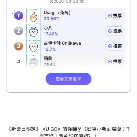
【新會員限定】《U GO》請你睇👹《蠟筆小新劇場版：千
奇百怪！我的妖怪假期》！