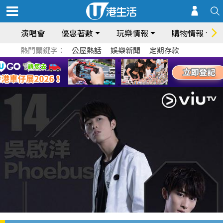
演唱會
優惠著數
玩樂情報
購物情報
熱門關鍵字：
公屋熱話
娛樂新聞
定期存款