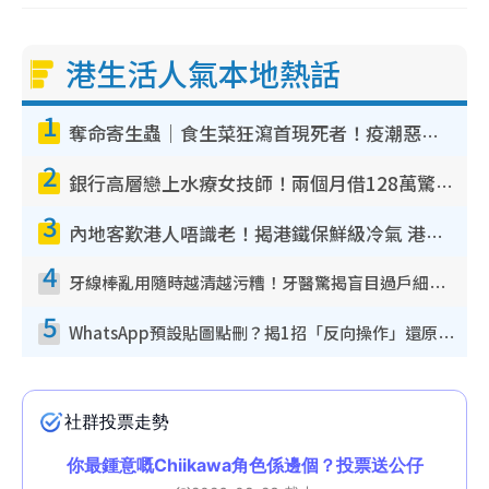
港生活人氣本地熱話
1
奪命寄生蟲｜食生菜狂瀉首現死者！疫潮惡化錄1.8萬宗病例 揭洗菜3大謬誤
2
銀行高層戀上水療女技師！兩個月借128萬驚覺「沉船」沉落火海 揭背後疑似邪教操控賣淫
3
內地客歎港人唔識老！揭港鐵保鮮級冷氣 港人求放過：咪投訴
4
牙線棒亂用隨時越清越污糟！牙醫驚揭盲目過戶細菌恐致蛀牙：呢種先係日常真保養
5
WhatsApp預設貼圖點刪？揭1招「反向操作」還原簡潔介面 附3步實測教學