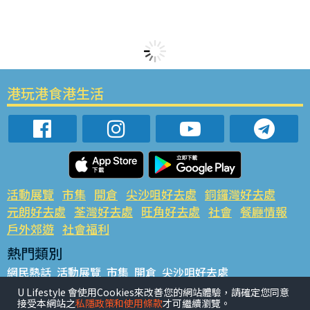
港玩港食港生活
活動展覽
市集
開倉
尖沙咀好去處
銅鑼灣好去處
元朗好去處
荃灣好去處
旺角好去處
社會
餐廳情報
戶外郊遊
社會福利
熱門類別
網民熱話
活動展覽
市集
開倉
尖沙咀好去處
銅鑼灣好去處
元朗好去處
荃灣好去處
旺角好去處
社會
U Lifestyle 會使用Cookies來改善您的網站體驗，請確定您同意
接受本網站之
私隱政策和使用條款
才可繼續瀏覽。
餐廳情報
戶外郊遊