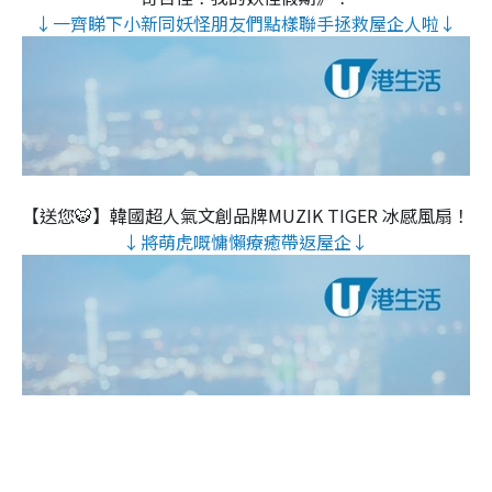
↓一齊睇下小新同妖怪朋友們點樣聯手拯救屋企人啦↓
【送您🐯】韓國超人氣文創品牌MUZIK TIGER 冰感風扇！
↓將萌虎嘅慵懶療癒帶返屋企↓