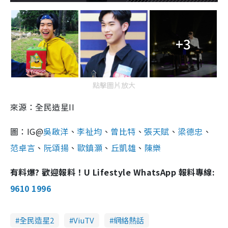
+3
點擊圖片放大
來源：全民造星II
圖：IG@
吳啟洋
、
李祉均
、
曾比特
、
張天賦
、
梁德忠
、
范卓言
、
阮頌揚
、
歐鎮灝
、
丘凱雄
、
陳樂
有料爆? 歡迎報料！U Lifestyle WhatsApp 報料專線:
9610 1996
全民造星2
ViuTV
網絡熱話