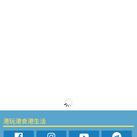
港玩港食港生活