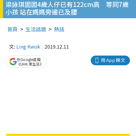
梁詠琪囡囡4歲人仔已有122cm高 等同7歲
小孩 站在媽媽旁邊已及腰
首頁
生活話題
熱話
文:
Ling Kwok
2019.12.11
在Google追蹤
用 App 睇文
《UHK 港生活》