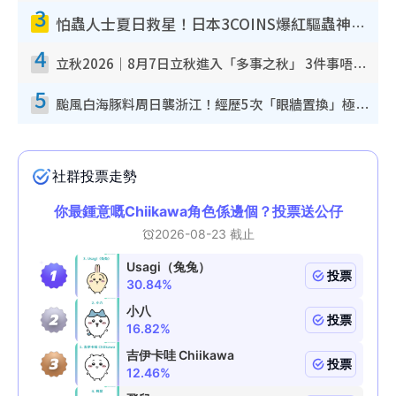
3
怕蟲人士夏日救星！日本3COINS爆紅驅蟲神器$45起 1招「全程免觸碰」輕鬆搞定小強
4
立秋2026｜8月7日立秋進入「多事之秋」 3件事唔做得！專家教6招開運 清枱頭／銀包納氣接好運
5
颱風白海豚料周日襲浙江！經歷5次「眼牆置換」極罕見 成登陸內地最長途颱風