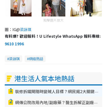
點擊圖片放大
圖：IG@
梁詠琪
有料爆? 歡迎報料！U Lifestyle WhatsApp 報料專線:
9610 1996
梁詠琪
網絡熱話
港生活人氣本地熱話
1
裝修拆鐵閘隨時變賊人目標？網民揭2大關鍵用途：裝新式等於白裝？附新舊鐵閘分別
2
網傳公院改用內地/副廠藥？醫生拆解正副廠分別 揭4類人換藥隨時出事