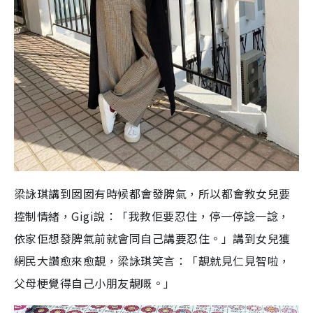
梁詠琪講到囡囡有時候都會發脾氣，所以都會教女兒要
控制情緒，Gigi說：「我教佢要忍住，停一停諗一諗，
依家佢想發脾氣前就會同自己講要忍住。」講到女兒獲
網民大讚愈來愈靚，梁詠琪笑言：「靚就見仁見智啦，
父母梗覺得自己小朋友靚嘅。」