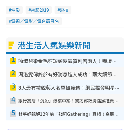
電影
電影2019
返校
電視／電影／電台節目名
港生活人氣娛樂新聞
1
簡淑兒染金毛剪短頭髮氣質判若兩人！嚇壞老公麥大力都認唔出：「你做咩事？」
2
湯洛雯傳終於有好消息造人成功！兩大細節曝孕味極濃惹猜測：大肚婆先會咁！
3
8大最冇禮貌藝人名單被瘋傳！網民揭發明星真面目 一致數臭呢位係無品天花板？
4
銀行高層「沉船」爆案中案！驚揭邪教洗腦操控賣淫被吞600萬 幕後黑手講多錯多
5
林芊妤親解12年前「殘廁Gathering」真相！高層解約一句話重創尊嚴至今拒返TVB