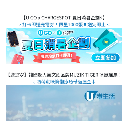
【U GO x CHARGESPOT 夏日消暑企劃⚡】
> 打卡即送充電券！限量1000張🔋送完即止 <
【送您🐯】韓國超人氣文創品牌MUZIK TIGER 冰感風扇！
↓將萌虎嘅慵懶療癒帶返屋企↓