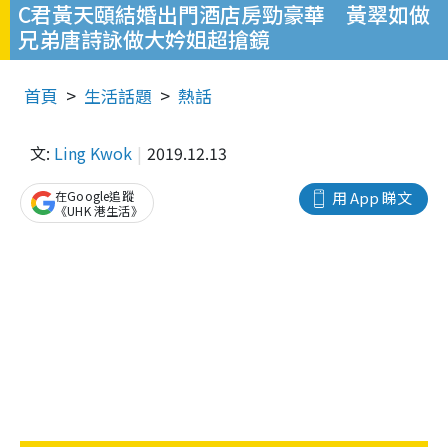
C君黃天頤結婚出門酒店房勁豪華 黃翠如做
兄弟唐詩詠做大妗姐超搶鏡
首頁
生活話題
熱話
文:
Ling Kwok
2019.12.13
在Google追蹤
用 App 睇文
《UHK 港生活》