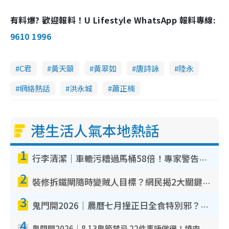
有料爆? 歡迎報料！U Lifestyle WhatsApp 報料專線:
9610 1996
C君
黃天頤
黃翠如
唐詩詠
陸永
網絡熱話
洪永城
蕭正楠
港生活人氣本地熱話
1
行李清潔｜車轆污糟過馬桶58倍！專家警告忌用酒精抹 教1招免污手除菌
2
裝修拆鐵閘隨時變賊人目標？網民揭2大關鍵用途：裝新式等於白裝？附新舊鐵閘分別
3
鬼門開2026｜農曆七月撞正日全食特別邪？專家警告切忌做一事！揭4大禁忌+2招保平安
4