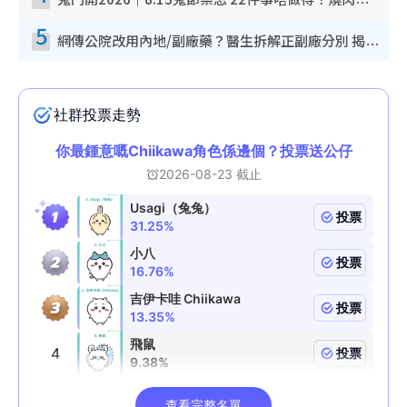
鬼門開2026｜8.13鬼節禁忌 22件事唔做得！燒肉、刺身要少食？半夜勿吹口哨/打呢個電話
5
網傳公院改用內地/副廠藥？醫生拆解正副廠分別 揭4類人換藥隨時出事