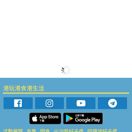
港玩港食港生活
活動展覽
市集
開倉
尖沙咀好去處
銅鑼灣好去處