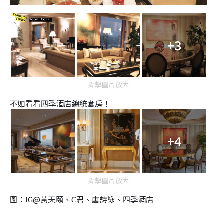
+3
點擊圖片放大
不如看看四季酒店總統套房！
+4
點擊圖片放大
圖：IG@黃天頤、C君、唐詩詠、四季酒店