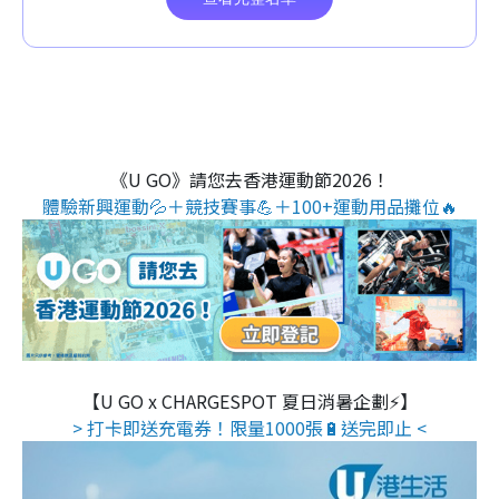
《U GO》請您去香港運動節2026！
體驗新興運動💦＋競技賽事💪＋100+運動用品攤位🔥
【U GO x CHARGESPOT 夏日消暑企劃⚡】
> 打卡即送充電券！限量1000張🔋送完即止 <