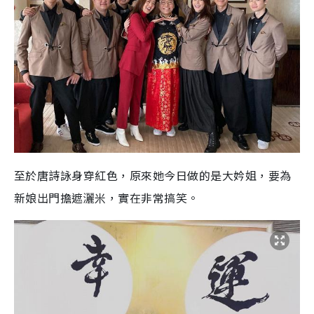
至於唐詩詠身穿紅色，原來她今日做的是大妗姐，要為
新娘出門擔遮灑米，實在非常搞笑。