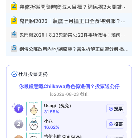
2
裝修拆鐵閘隨時變賊人目標？網民揭2大關鍵用途：裝新式等於白裝？附新舊鐵閘分別
3
鬼門開2026｜農曆七月撞正日全食特別邪？專家警告切忌做一事！揭4大禁忌+2招保平安
4
鬼門開2026｜8.13鬼節禁忌 22件事唔做得！燒肉、刺身要少食？半夜勿吹口哨/打呢個電話
5
網傳公院改用內地/副廠藥？醫生拆解正副廠分別 揭4類人換藥隨時出事