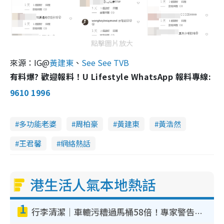
點擊圖片放大
來源：IG@
黃建東
、
See See TVB
有料爆? 歡迎報料！U Lifestyle WhatsApp 報料專線:
9610 1996
多功能老婆
周柏豪
黃建東
黃浩然
王君馨
網絡熱話
港生活人氣本地熱話
1
行李清潔｜車轆污糟過馬桶58倍！專家警告忌用酒精抹 教1招免污手除菌