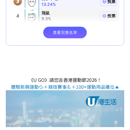
《U GO》請您去香港運動節2026！
體驗新興運動💦＋競技賽事💪＋100+運動用品攤位🔥