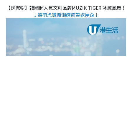
【送您🐯】韓國超人氣文創品牌MUZIK TIGER 冰感風扇！
↓將萌虎嘅慵懶療癒帶返屋企↓