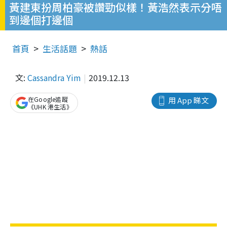
黃建東扮周柏豪被讚勁似樣！黃浩然表示分唔
到邊個打邊個
首頁
生活話題
熱話
文:
Cassandra Yim
2019.12.13
在Google追蹤
用 App 睇文
《UHK 港生活》