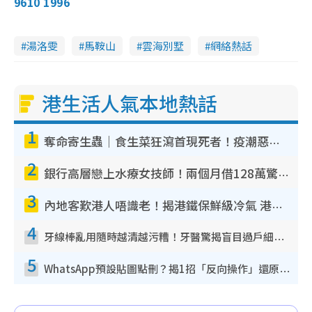
9610 1996
湯洛雯
馬鞍山
雲海別墅
網絡熱話
港生活人氣本地熱話
1
奪命寄生蟲｜食生菜狂瀉首現死者！疫潮惡化錄1.8萬宗病例 揭洗菜3大謬誤
2
銀行高層戀上水療女技師！兩個月借128萬驚覺「沉船」沉落火海 揭背後疑似邪教操控賣淫
3
內地客歎港人唔識老！揭港鐵保鮮級冷氣 港人求放過：咪投訴
4
牙線棒亂用隨時越清越污糟！牙醫驚揭盲目過戶細菌恐致蛀牙：呢種先係日常真保養
5
WhatsApp預設貼圖點刪？揭1招「反向操作」還原簡潔介面 附3步實測教學