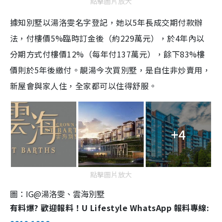
點擊圖片放大
據知別墅以湯洛雯名字登記，她以5年長成交期付款辦
法，付樓價5%臨時訂金後（約229萬元），於4年內以
分期方式付樓價12%（每年付137萬元），餘下83%樓
價則於5年後繳付。靚湯今次買別墅，是自住非炒賣用，
新屋會與家人住，全家都可以住得舒服。
+4
點擊圖片放大
圖：IG@湯洛雯、雲海別墅
有料爆? 歡迎報料！U Lifestyle WhatsApp 報料專線: