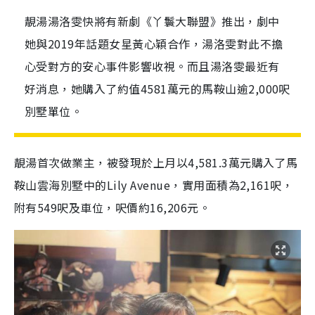
靚湯湯洛雯快將有新劇《丫鬟大聯盟》推出，劇中
她與2019年話題女星黃心穎合作，湯洛雯對此不擔
心受對方的安心事件影響收視。而且湯洛雯最近有
好消息，她購入了約值4581萬元的馬鞍山逾2,000呎
別墅單位。
靚湯首次做業主，被發現於上月以4,581.3萬元購入了馬
鞍山雲海別墅中的Lily Avenue，實用面積為2,161呎，
附有549呎及車位，呎價約16,206元。