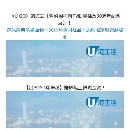
《U GO》請您去【名偵探柯南TV動畫播放30週年紀念
展】！
還原經典名場面📹＋30位角色同框📸＋原創限定感謝劇場
🍿
【出POST即賺💰】賺取無上限現金賞！