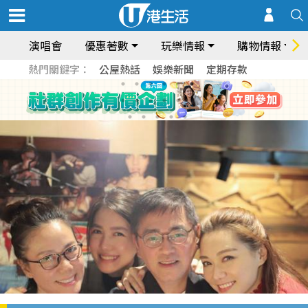
演唱會
優惠著數
玩樂情報
購物情報
熱門關鍵字：
公屋熱話
娛樂新聞
定期存款