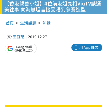
【香港親善小姐】4位前港姐亮相ViuTV談選
美往事 向海嵐坦言接受唔到參賽造型
首頁
生活話題
熱話
文:
王庭芝
2019.12.27
在Google追蹤
用 App 睇文
《UHK 港生活》