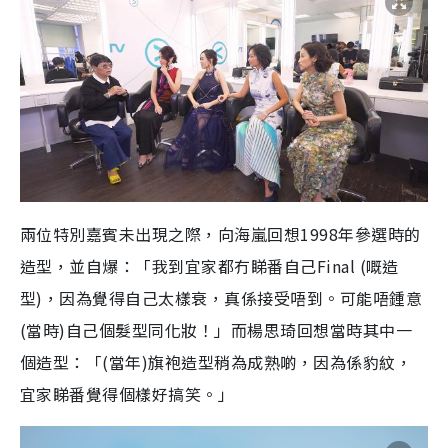
兩位特別嘉賓未出現之際，向海嵐回想1998年參選時的
造型，並自爆：「我到宜家都冇睇番自己Final (嘅造
型)，因為覺得自己太樣衰，真係接受唔到。可能唔鍾意
(當時)自己個髮型同化妝！」而楊思琦回想當時其中一
個造型：「(當年)旗袍造型稍為成熟啲，因為係豹紋，
宜家睇番覺得個樣好搞笑。」