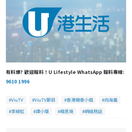
有料爆? 歡迎報料！U Lifestyle WhatsApp 報料專線:
9610 1996
ViuTV
ViuTV節目
香港親善小姐
向海嵐
李綺虹
譚小環
楊思琦
網絡熱話