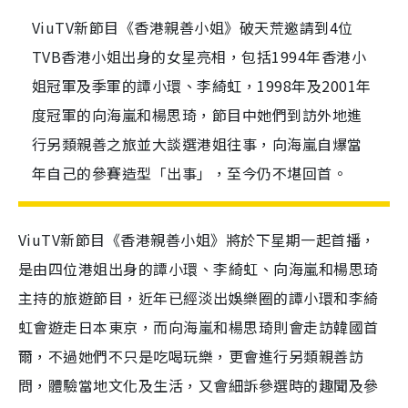
ViuTV新節目《香港親善小姐》破天荒邀請到4位
TVB香港小姐出身的女星亮相，包括1994年香港小
姐冠軍及季軍的譚小環、李綺虹，1998年及2001年
度冠軍的向海嵐和楊思琦，節目中她們到訪外地進
行另類親善之旅並大談選港姐往事，向海嵐自爆當
年自己的參賽造型「出事」，至今仍不堪回首。
ViuTV新節目《香港親善小姐》將於下星期一起首播，
是由四位港姐出身的譚小環、李綺虹、向海嵐和楊思琦
主持的旅遊節目，近年已經淡出娛樂圈的譚小環和李綺
虹會遊走日本東京，而向海嵐和楊思琦則會走訪韓國首
爾，不過她們不只是吃喝玩樂，更會進行另類親善訪
問，體驗當地文化及生活，又會細訴參選時的趣聞及參