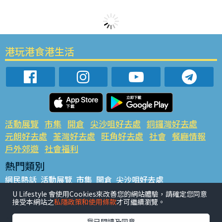
港玩港食港生活
活動展覽
市集
開倉
尖沙咀好去處
銅鑼灣好去處
元朗好去處
荃灣好去處
旺角好去處
社會
餐廳情報
戶外郊遊
社會福利
熱門類別
網民熱話
活動展覽
市集
開倉
尖沙咀好去處
銅鑼灣好去處
元朗好去處
荃灣好去處
旺角好去處
社會
U Lifestyle 會使用Cookies來改善您的網站體驗，請確定您同意
接受本網站之
私隱政策和使用條款
才可繼續瀏覽。
餐廳情報
戶外郊遊
熱門標籤
我已閱讀及同意