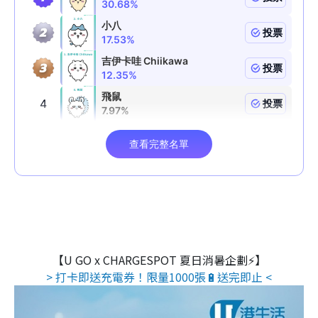
【U GO x CHARGESPOT 夏日消暑企劃⚡】
> 打卡即送充電券！限量1000張🔋送完即止 <