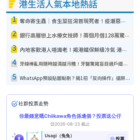
港生活人氣本地熱話
1
奪命寄生蟲｜食生菜狂瀉首現死者！疫潮惡化錄1.8萬宗病例 揭洗菜3大謬誤
2
銀行高層戀上水療女技師！兩個月借128萬驚覺「沉船」沉落火海 揭背後疑似邪教操控賣淫
3
內地客歎港人唔識老！揭港鐵保鮮級冷氣 港人求放過：咪投訴
4
牙線棒亂用隨時越清越污糟！牙醫驚揭盲目過戶細菌恐致蛀牙：呢種先係日常真保養
5
WhatsApp預設貼圖點刪？揭1招「反向操作」還原簡潔介面 附3步實測教學