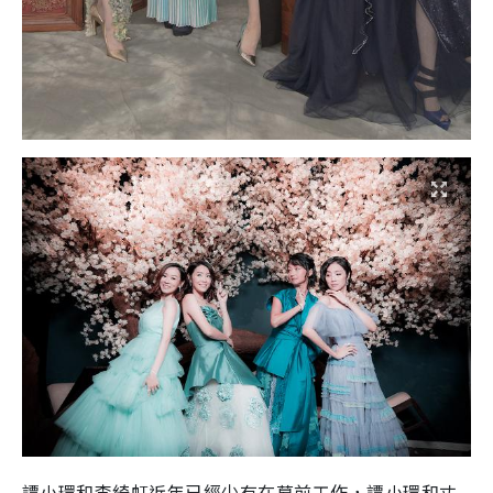
譚小環和李綺虹近年已經少有在幕前工作，譚小環和丈