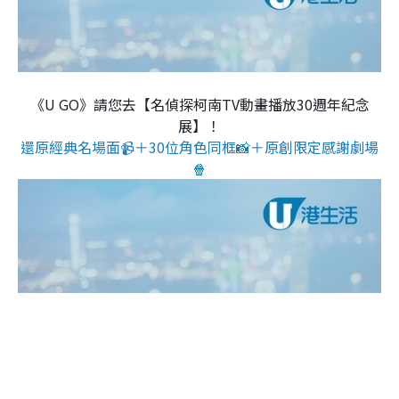
《U GO》請您去【名偵探柯南TV動畫播放30週年紀念
展】！
還原經典名場面📹＋30位角色同框📸＋原創限定感謝劇場
🍿