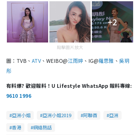
+2
點擊圖片放大
圖：TVB、
ATV
、WEIBO@
江雨婷
、IG@
羅思雅
、
吳玥
彤
有料爆? 歡迎報料！U Lifestyle WhatsApp 報料專線:
9610 1996
亞洲小姐
亞洲小姐2019
阿聯酋
亞洲
香港
網絡熱話