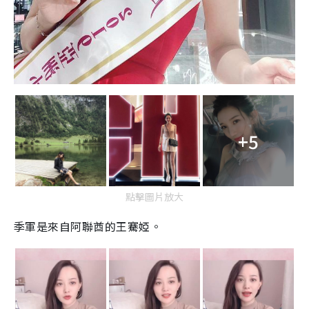
+5
點擊圖片放大
季軍是來自阿聯酋的王騫婭。