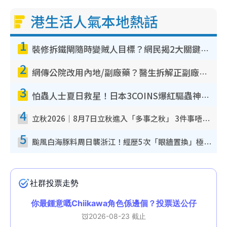
港生活人氣本地熱話
1
裝修拆鐵閘隨時變賊人目標？網民揭2大關鍵用途：裝新式等於白裝？附新舊鐵閘分別
2
網傳公院改用內地/副廠藥？醫生拆解正副廠分別 揭4類人換藥隨時出事
3
怕蟲人士夏日救星！日本3COINS爆紅驅蟲神器$45起 1招「全程免觸碰」輕鬆搞定小強
4
立秋2026｜8月7日立秋進入「多事之秋」 3件事唔做得！專家教6招開運 清枱頭／銀包納氣接好運
5
颱風白海豚料周日襲浙江！經歷5次「眼牆置換」極罕見 成登陸內地最長途颱風