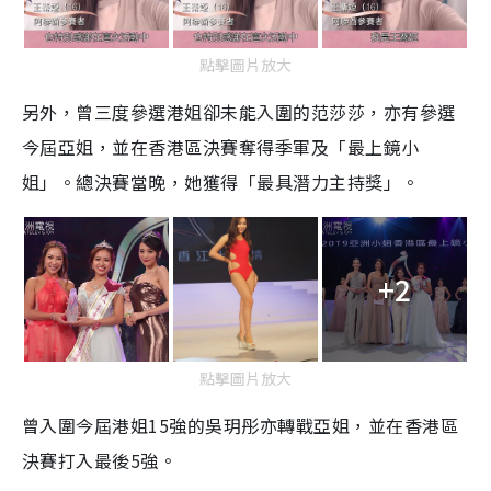
點擊圖片放大
另外，曾三度參選港姐卻未能入圍的范莎莎，亦有參選
今屆亞姐，並在香港區決賽奪得季軍及「最上鏡小
姐」。總決賽當晚，她獲得「最具潛力主持獎」。
+2
點擊圖片放大
曾入圍今屆港姐
15
強的吳玥彤亦轉戰亞姐，並在香港區
決賽打入最後
5
強。