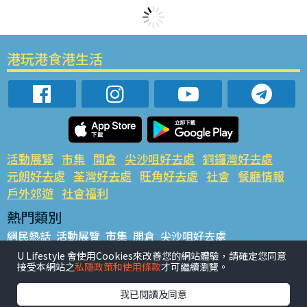
港玩港食港生活
活動展覽
市集
開倉
尖沙咀好去處
銅鑼灣好去處
元朗好去處
荃灣好去處
旺角好去處
社會
餐廳情報
戶外郊遊
社會福利
熱門類別
網民熱話
活動展覽
市集
開倉
尖沙咀好去處
銅鑼灣好去處
元朗好去處
荃灣好去處
旺角好去處
社會
U Lifestyle 會使用Cookies來改善您的網站體驗，請確定您同意
接受本網站之
私隱政策和使用條款
才可繼續瀏覽。
餐廳情報
戶外郊遊
熱門標籤
我已閱讀及同意