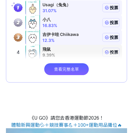
《U GO》請您去香港運動節2026！
體驗新興運動💦＋競技賽事💪＋100+運動用品攤位🔥