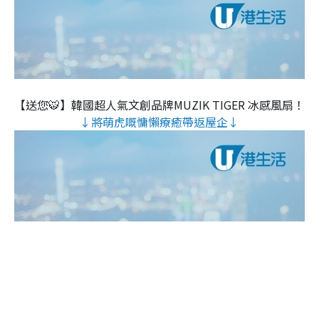
【送您🐯】韓國超人氣文創品牌MUZIK TIGER 冰感風扇！
↓將萌虎嘅慵懶療癒帶返屋企↓