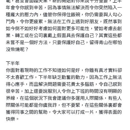
範，甚至會面臨失業。新的開始對你來說十分重要，上半
年會令你感到辛苦，因為事情無法解決而令你突然陷入一
種龐大的壓力內，儘管你保得住飯碗，你仍需要與人勾心
鬥角，令你更疲累。無法在工作上遇到好朋友，既然事到
如今倒不如好好考慮如何面對更多可能性，譬如考慮去創
業、轉工或在公司裏戴上假面具去保護自己？其實這些都
未嘗不是一個好方法，只要保護好自己，留得青山在哪怕
沒柴燒呢？
下半年
你面對着現時的工作不知道如何是好，你雖有真才實料卻
不太喜歡工作，下半年缺乏勤奮的動力，因為工作上無法
得心應手，而且解決問題需要花費太多腦筋，令自己感到
很辛苦，加上還要說服別人令你上下班的時間沒有明顯的
界線，在這個狀況下我會建議你多運用人際關係，有些人
際關係可能都是你虞我詐，但不要緊，在這些關係裏都會
獲得同事之間的幫助，令大家可以打成一片，獲得表面的
快樂。