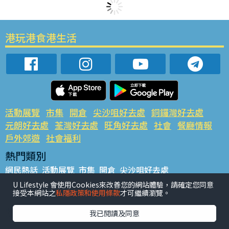
港玩港食港生活
活動展覽
市集
開倉
尖沙咀好去處
銅鑼灣好去處
元朗好去處
荃灣好去處
旺角好去處
社會
餐廳情報
戶外郊遊
社會福利
熱門類別
網民熱話
活動展覽
市集
開倉
尖沙咀好去處
銅鑼灣好去處
元朗好去處
荃灣好去處
旺角好去處
社會
U Lifestyle 會使用Cookies來改善您的網站體驗，請確定您同意
接受本網站之
私隱政策和使用條款
才可繼續瀏覽。
餐廳情報
戶外郊遊
熱門標籤
我已閱讀及同意
#UGO搵好去處
#人氣活動推介
#美食社群熱話