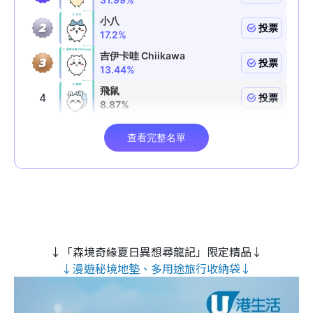
↓「森境奇緣夏日異想尋龍記」限定精品↓
↓漫遊秘境地墊、多用途旅行收納袋↓