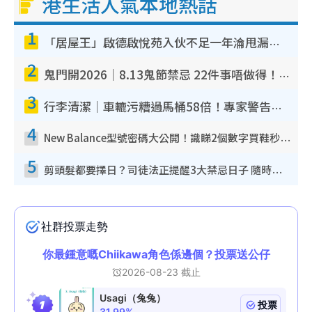
港生活人氣本地熱話
1
「居屋王」啟德啟悅苑入伙不足一年淪甩漏之王！插頭噴火花致大停電 多戶業主全屋家電報銷
2
鬼門開2026｜8.13鬼節禁忌 22件事唔做得！燒肉、刺身要少食？半夜勿吹口哨/打呢個電話
3
行李清潔｜車轆污糟過馬桶58倍！專家警告忌用酒精抹 教1招免污手除菌
4
New Balance型號密碼大公開！識睇2個數字買鞋秒知功能免中伏 附5大熱門鞋款
5
剪頭髮都要擇日？司徒法正提醒3大禁忌日子 隨時剪走財運！呢日剪髮恐「剪壽命」？