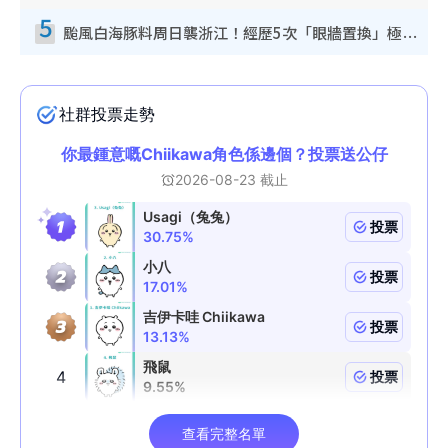
5
颱風白海豚料周日襲浙江！經歷5次「眼牆置換」極罕見 成登陸內地最長途颱風