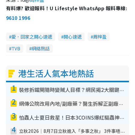
有料爆? 歡迎報料！U Lifestyle WhatsApp 報料專線:
9610 1996
愛．回家之開心速遞
開心速遞
周梓盈
TVB
網絡熱話
港生活人氣本地熱話
1
裝修拆鐵閘隨時變賊人目標？網民揭2大關鍵用途：裝新式等於白裝？附新舊鐵閘分別
2
網傳公院改用內地/副廠藥？醫生拆解正副廠分別 揭4類人換藥隨時出事
3
怕蟲人士夏日救星！日本3COINS爆紅驅蟲神器$45起 1招「全程免觸碰」輕鬆搞定小強
4
立秋2026｜8月7日立秋進入「多事之秋」 3件事唔做得！專家教6招開運 清枱頭／銀包納氣接好運