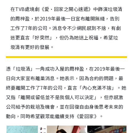
在TVB處境劇《愛·回家之開心速遞》中飾演垃圾清
的周梓盈，於2019年最後一日宣布離開無綫，告別
工作了7年的公司。消息令不少網民感到不捨，有劇
迷更直言「好突然」，但仍為她送上祝福，希望垃
圾清有更好的發展。
憑「垃圾清」一角成功入屋的周梓盈，在
2019
年最後一
日向大家宣布離巢消息。她表示，因為合約的問題，最
終要離開工作了
7
年的公司，直言「內心充滿不捨」。她
又指「離開或留低並不是我個人可以決定」，但亦感激
公司給予的栽培及機會，並在回復自由身後思考未來的
動向，同時希望觀眾能繼續支持《愛回家》。