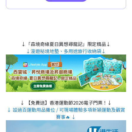
↓「森境奇緣夏日異想尋龍記」限定精品↓
↓漫遊秘境地墊、多用途旅行收納袋↓
↓ 【免費送】香港運動節2026電子門票！↓
↓ 設過百運動用品攤位 / 可現場體驗多項新穎運動及觀賞
賽事🔥 ↓