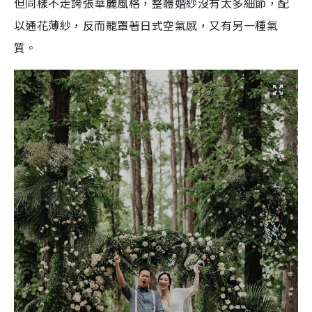
但同樣不走誇張華麗風格，整體婚紗沒有太多細節，配
以通花薄紗，反而籠罩著日式空氣感，又有另一種氣
質。