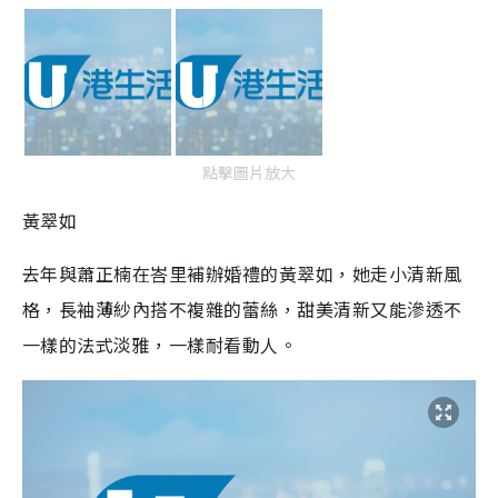
點擊圖片放大
黃翠如
去年與蕭正楠在峇里補辦婚禮的黃翠如，她走小清新風
格，長袖薄紗內搭不複雜的蕾絲，甜美清新又能滲透不
一樣的法式淡雅，一樣耐看動人。