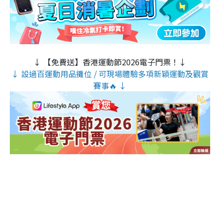
↓ 【免費送】香港運動節2026電子門票！↓
↓ 設過百運動用品攤位 / 可現場體驗多項新穎運動及觀賞
賽事🔥 ↓