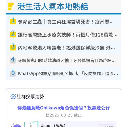
港生活人氣本地熱話
1
奪命寄生蟲｜食生菜狂瀉首現死者！疫潮惡化錄1.8萬宗病例 揭洗菜3大謬誤
2
銀行高層戀上水療女技師！兩個月借128萬驚覺「沉船」沉落火海 揭背後疑似邪教操控賣淫
3
內地客歎港人唔識老！揭港鐵保鮮級冷氣 港人求放過：咪投訴
4
牙線棒亂用隨時越清越污糟！牙醫驚揭盲目過戶細菌恐致蛀牙：呢種先係日常真保養
5
WhatsApp預設貼圖點刪？揭1招「反向操作」還原簡潔介面 附3步實測教學