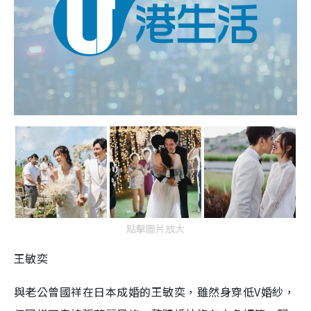
點擊圖片放大
王敏奕
與老公曾國祥在日本成婚的王敏奕，雖然身穿低V婚紗，