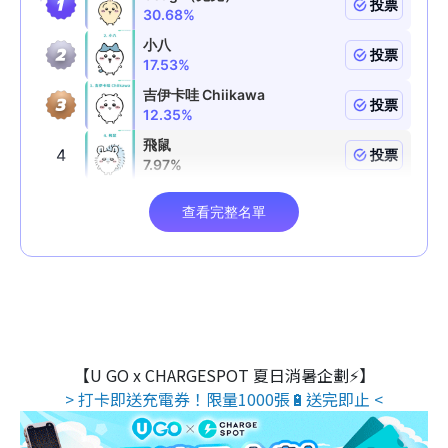
【U GO x CHARGESPOT 夏日消暑企劃⚡】
> 打卡即送充電券！限量1000張🔋送完即止 <