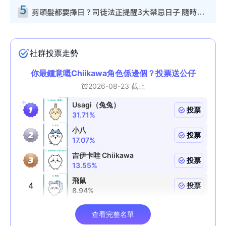
5
剪頭髮都要擇日？司徒法正提醒3大禁忌日子 隨時剪走財運！呢日剪髮恐「剪壽命」？