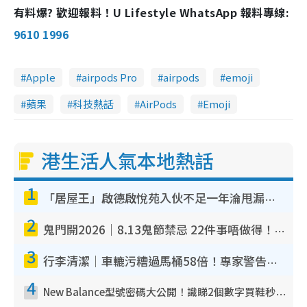
有料爆? 歡迎報料！U Lifestyle WhatsApp 報料專線:
9610 1996
Apple
airpods Pro
airpods
emoji
蘋果
科技熱話
AirPods
Emoji
港生活人氣本地熱話
1
「居屋王」啟德啟悅苑入伙不足一年淪甩漏之王！插頭噴火花致大停電 多戶業主全屋家電報銷
2
鬼門開2026｜8.13鬼節禁忌 22件事唔做得！燒肉、刺身要少食？半夜勿吹口哨/打呢個電話
3
行李清潔｜車轆污糟過馬桶58倍！專家警告忌用酒精抹 教1招免污手除菌
4
New Balance型號密碼大公開！識睇2個數字買鞋秒知功能免中伏 附5大熱門鞋款