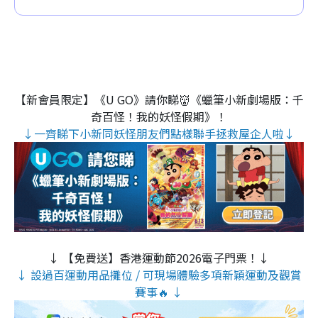
【新會員限定】《U GO》請你睇👹《蠟筆小新劇場版：千
奇百怪！我的妖怪假期》！
↓一齊睇下小新同妖怪朋友們點樣聯手拯救屋企人啦↓
↓ 【免費送】香港運動節2026電子門票！↓
↓ 設過百運動用品攤位 / 可現場體驗多項新穎運動及觀賞
賽事🔥 ↓