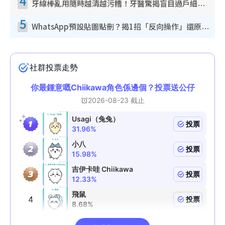
4
牙線棒亂用隨時越清越污糟！牙醫驚揭盲目過戶細菌恐致蛀牙：呢種先係日常真保養
5
WhatsApp預設貼圖點刪？揭1招「反向操作」還原簡潔介面 附3步實測教學