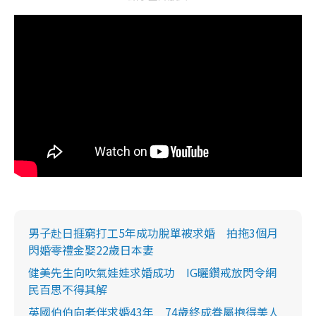
男子赴日捱窮打工5年成功脫單被求婚 拍拖3個月
閃婚零禮金娶22歲日本妻
健美先生向吹氣娃娃求婚成功 IG曬鑽戒放閃令網
民百思不得其解
英國伯伯向老伴求婚43年 74歲終成眷屬抱得美人