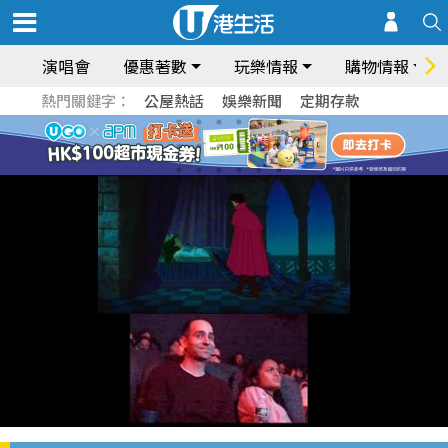
演唱會
優惠著數
玩樂情報
購物情報
熱門關鍵字：
公屋熱話
娛樂新聞
定期存款