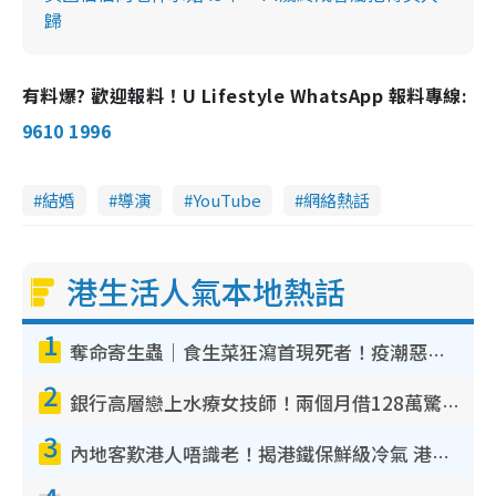
歸
有料爆? 歡迎報料！U Lifestyle WhatsApp 報料專線:
9610 1996
結婚
導演
YouTube
網絡熱話
港生活人氣本地熱話
1
奪命寄生蟲｜食生菜狂瀉首現死者！疫潮惡化錄1.8萬宗病例 揭洗菜3大謬誤
2
銀行高層戀上水療女技師！兩個月借128萬驚覺「沉船」沉落火海 揭背後疑似邪教操控賣淫
3
內地客歎港人唔識老！揭港鐵保鮮級冷氣 港人求放過：咪投訴