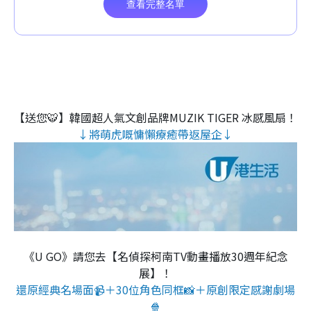
【送您🐯】韓國超人氣文創品牌MUZIK TIGER 冰感風扇！
↓將萌虎嘅慵懶療癒帶返屋企↓
《U GO》請您去【名偵探柯南TV動畫播放30週年紀念
展】！
還原經典名場面📹＋30位角色同框📸＋原創限定感謝劇場
🍿