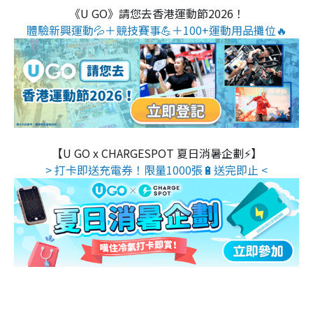
《U GO》請您去香港運動節2026！
體驗新興運動💦＋競技賽事💪＋100+運動用品攤位🔥
【U GO x CHARGESPOT 夏日消暑企劃⚡】
> 打卡即送充電券！限量1000張🔋送完即止 <