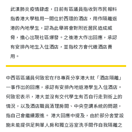
武漢肺炎疫情肆虐，日前有區議員指收到市民報料
指香港大學租用一間位於西環的酒店，用作隔離返
港的內地學生，認為此舉將會對附近居民造成威
脅，擔心出現社區爆發。之後港大作出回應，承認
有安排內地生入住酒店，並指校方會代繳酒店費
用。
中西區區議員何致宏在
FB
專頁分享港大就「酒店隔離」
一事作出的回應，承認有安排內地返港學生入住酒店。
何致宏表示，港大並沒有交代學生有否自行走到街上的
情況，以及酒店職員清理房間、中央空調系統的問題，
指自己會繼續跟進。 港大回應中提及，由於部分舍堂設
施未能提供足夠單人房和獨立浴室洗手間作自我隔離之