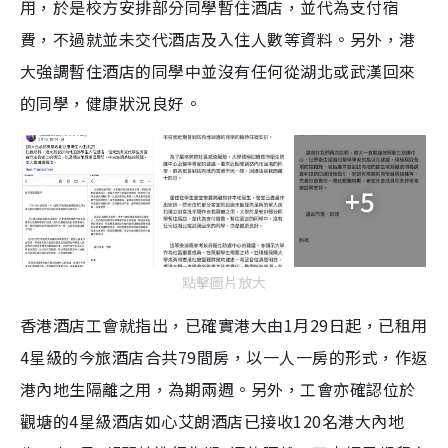
用，於是校方安排部分同學暫住酒店，並代為支付宿
費，不過就並未交代酒店及入住人數等資料。另外，港
大強調暫住酒店的同學中並沒有任何從湖北或武漢回來
的同學，健康狀況良好。
+5
點擊圖片放大
香港酒店工會就指出，已確實港大由
1
月
29
日起，已租用
4
星級的今旅酒店合共
79
間房，以一人一房的形式，作返
港內地生隔離之用，為期兩週。另外，工會亦確認位於
觀塘的4星級酒店如心艾朗酒店已接收
120
名港大內地