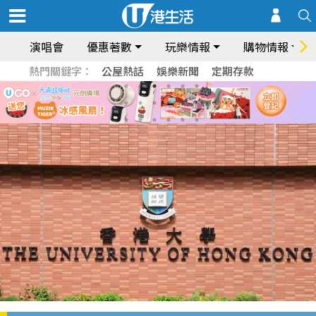
演唱會
優惠著數
玩樂情報
購物情報
熱門關鍵字：
公屋熱話
娛樂新聞
定期存款