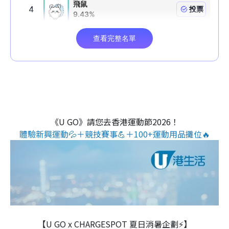
《U GO》請您去香港運動節2026！
體驗新興運動💦＋競技賽事💪＋100+運動用品攤位🔥
【U GO x CHARGESPOT 夏日消暑企劃⚡】