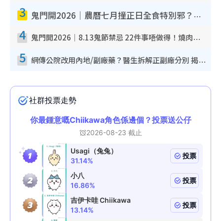
3
鬼門開2026｜農曆七月撞正日全食特別邪？專家警告切忌做一事！揭4大禁忌+2招保平安
4
鬼門開2026｜8.13鬼節禁忌 22件事唔做得！燒肉、刺身要少食？半夜勿吹口哨/打呢個電話
5
網傳公院改用內地/副廠藥？醫生拆解正副廠分別 揭4類人換藥隨時出事