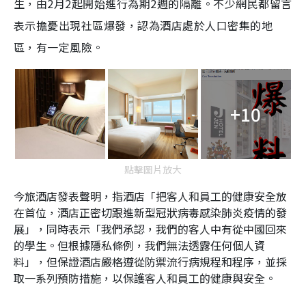
生，由
2
月
2
起開始進行為期
2
週的隔離。不少網民都留言
表示擔憂出現社區爆發，認為酒店處於人口密集的地
區，有一定風險。
+10
點擊圖片放大
今旅酒店發表聲明，指酒店「把客人和員工的健康安全放
在首位，酒店正密切跟進新型冠狀病毒感染肺炎疫情的發
展」，同時表示「我們承認，我們的客人中有從中國回來
的學生。但根據隱私條例，我們無法透露任何個人資
料」，但保證酒店嚴格遵從防禦流行病規程和程序，並採
取一系列預防措施，以保護客人和員工的健康與安全。