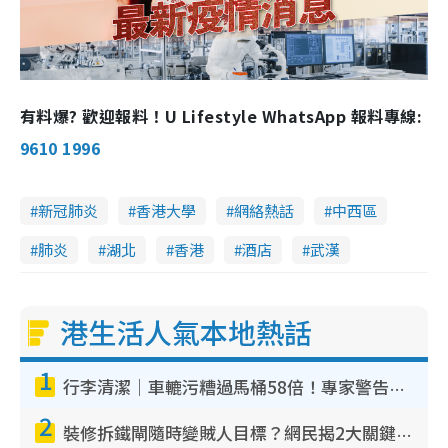
有料爆? 歡迎報料！U Lifestyle WhatsApp 報料專線:
9610 1996
新冠肺炎
香港大學
網絡熱話
中西區
肺炎
湖北
香港
酒店
武漢
港生活人氣本地熱話
1
行李清潔｜車轆污糟過馬桶58倍！專家警告忌用酒精抹 教1招免污手除菌
2
裝修拆鐵閘隨時變賊人目標？網民揭2大關鍵用途：裝新式等於白裝？附新舊鐵閘分別