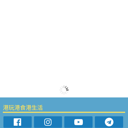
港玩港食港生活