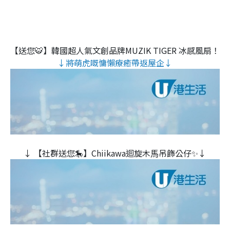
【送您🐯】韓國超人氣文創品牌MUZIK TIGER 冰感風扇！
↓將萌虎嘅慵懶療癒帶返屋企↓
↓ 【社群送您🎠】Chiikawa迴旋木⾺吊飾公仔✨↓