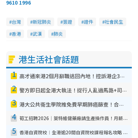
9610 1996
台灣
新冠肺炎
簽證
證件
社會民生
香港
武漢
肺炎
港生活社會話題
1
高才通來港2個月辭職逃回內地！控訴港企3宗罪 歎微管理極窒息
2
警方即日起全港大執法！捉行人亂過馬路+司機不專注駕駛！亂過馬路罰$2000
3
港大公共衞生學院推免費早期肺癌篩查！合資格人士將獲全額資助定期血液化驗／電腦斷層掃描／風險評估
4
筍工招聘2026｜萊特維健藥廠請生產操作員！月薪高達$1.7萬 冷氣廠房/五天工作/保證雙糧
5
香港自資院校︱全港逾20間自資院校課程報名攻略 留位費可退/申請日期/報名連結