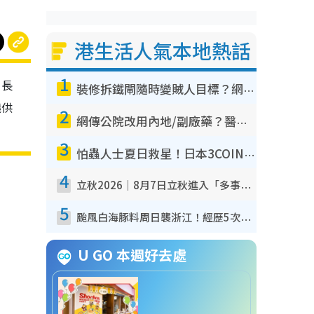
港生活人氣本地熱話
1
，長
裝修拆鐵閘隨時變賊人目標？網民揭2大關鍵用途：裝新式等於白裝？附新舊鐵閘分別
議供
2
網傳公院改用內地/副廠藥？醫生拆解正副廠分別 揭4類人換藥隨時出事
3
怕蟲人士夏日救星！日本3COINS爆紅驅蟲神器$45起 1招「全程免觸碰」輕鬆搞定小強
4
立秋2026｜8月7日立秋進入「多事之秋」 3件事唔做得！專家教6招開運 清枱頭／銀包納氣接好運
5
颱風白海豚料周日襲浙江！經歷5次「眼牆置換」極罕見 成登陸內地最長途颱風
U GO 本週好去處