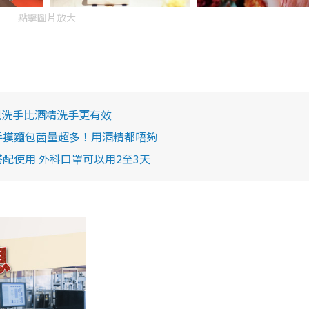
點擊圖片放大
梘洗手比酒精洗手更有效
手摸麵包菌量超多！用酒精都唔夠
配使用 外科口罩可以用2至3天