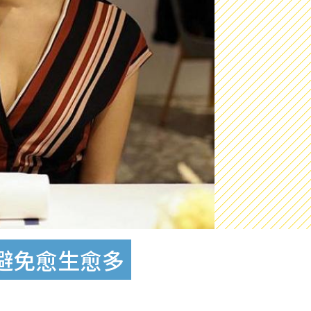
避免愈生愈多