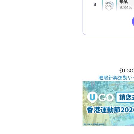
《U G
體驗新興運動💦