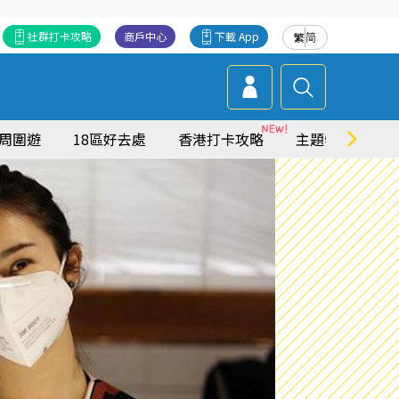
社群打卡攻略
商戶中心
下載 App
繁
简
周圍遊
18區好去處
香港打卡攻略
主題特集