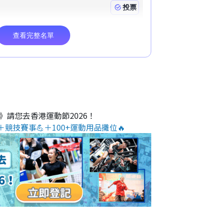
O》請您去香港運動節2026！
＋競技賽事💪＋100+運動用品攤位🔥