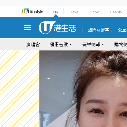
HK
Travel
Food
Beauty
熱門關鍵字：
公屋
演唱會
優惠著數
玩樂情報
購物