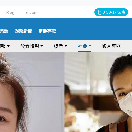
Blog
e-zone
U GO搵好去處
熱話
娛樂新聞
定期存款
情報
飲食情報
娛樂
社會
影片專區