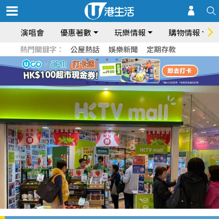
演唱會
優惠著數
玩樂情報
購物情報
熱門關鍵字：
公屋熱話
娛樂新聞
定期存款