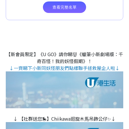
【新會員限定】《U GO》請你睇👹《蠟筆小新劇場版：千
奇百怪！我的妖怪假期》！
↓一齊睇下小新同妖怪朋友們點樣聯手拯救屋企人啦↓
↓ 【社群送您🎠】Chiikawa迴旋木⾺吊飾公仔✨↓