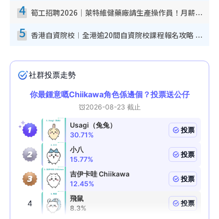
4
筍工招聘2026｜萊特維健藥廠請生產操作員！月薪高達$1.7萬 冷氣廠房/五天工作/保證雙糧
5
香港自資院校︱全港逾20間自資院校課程報名攻略 留位費可退/申請日期/報名連結