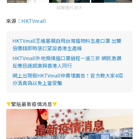
點擊圖片放大
來源：
HKTVmall
HKTVmall王維基親自飛台灣搵物料生產口罩 出雙
倍價錢即時落訂望設香港生產線
HKTVmall外地頻撲搵口罩過程一波三折 網民激讚
反應迅速感謝與香港人同行
網上出現假HKTVmall仲賣埋廣告！官方教大家4招
分清真偽以免上當受騙
▼
緊貼最新疫情消息
▼