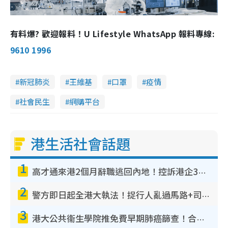
有料爆? 歡迎報料！U Lifestyle WhatsApp 報料專線:
9610 1996
新冠肺炎
王維基
口罩
疫情
社會民生
網購平台
港生活社會話題
1
高才通來港2個月辭職逃回內地！控訴港企3宗罪 歎微管理極窒息
2
警方即日起全港大執法！捉行人亂過馬路+司機不專注駕駛！亂過馬路罰$2000
3
港大公共衞生學院推免費早期肺癌篩查！合資格人士將獲全額資助定期血液化驗／電腦斷層掃描／風險評估