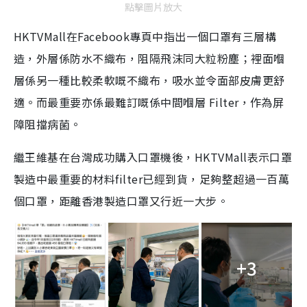
點擊圖片放大
HKTVMall在Facebook專頁中指出一個口罩有三層構
造，外層係防水不織布，阻隔飛沫同大粒粉塵；裡面嗰
層係另一種比較柔軟嘅不織布，吸水並令面部皮膚更舒
適。而最重要亦係最難訂嘅係中間嗰層 Filter，作為屏
障阻擋病菌。
繼王維基在台灣成功購入口罩機後，HKTVMall表示口罩
製造中最重要的材料filter已經到貨，足夠整超過一百萬
個口罩，距離香港製造口罩又行近一大步。
+3