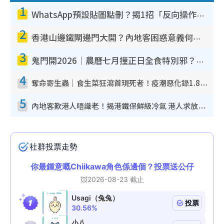
1
WhatsApp預設貼圖點刪？揭1招「反向操作」還原簡潔介面 附3步實測教學
2
香港山邊鐵閘邊門大開？內地客困惑意義何在！網民神回覆：呢種叫法理性防禦
3
鬼門開2026｜農曆七月撞正日全食特別邪？專家警告切忌做一事！揭4大禁忌+2招保平安
4
奪命寄生蟲｜食生菜狂瀉首現死者！疫潮惡化錄1.8萬宗病例 揭洗菜3大謬誤
5
內地客歎港人唔識老！揭港鐵保鮮級冷氣 港人求放過：咪投訴