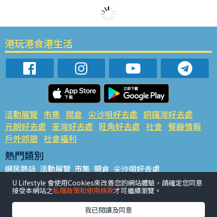
港玩港食港生活
活動展覽
市集
開倉
尖沙咀好去處
銅鑼灣好去處
元朗好去處
荃灣好去處
旺角好去處
社會
餐廳情報
戶外郊遊
社會福利
熱門類別
網民熱話
活動展覽
市集
開倉
尖沙咀好去處
銅鑼灣好去處
元朗好去處
荃灣好去處
旺角好去處
社會
U Lifestyle 會使用Cookies來改善您的網站體驗，請確定您同意
接受本網站之
私隱政策和使用條款
才可繼續瀏覽。
餐廳情報
戶外郊遊
熱門標籤
我已閱讀及同意