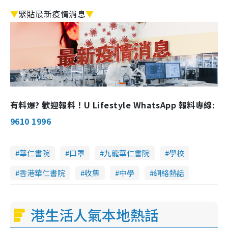
▼
緊貼最新疫情消息
▼
有料爆? 歡迎報料！U Lifestyle WhatsApp 報料專線:
9610 1996
華仁書院
口罩
九龍華仁書院
學校
香港華仁書院
收集
中學
網絡熱話
港生活人氣本地熱話