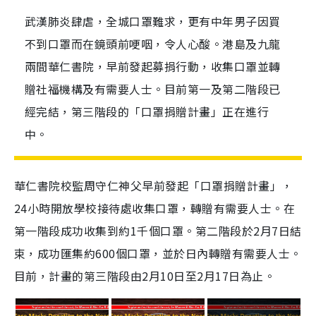
武漢肺炎肆虐，全城口罩難求，更有中年男子因買
不到口罩而在鏡頭前哽咽，令人心酸。港島及九龍
兩間華仁書院，早前發起募捐行動，收集口罩並轉
贈社福機構及有需要人士。目前第一及第二階段已
經完結，第三階段的「口罩捐贈計畫」正在進行
中。
華仁書院校監周守仁神父早前發起「口罩捐贈計畫」，
24
小時開放學校接待處收集口罩，轉贈有需要人士。在
第一階段成功收集到約
1
千個口罩。第二階段於
2
月
7
日結
束，成功匯集約
600
個口罩，並於日內轉贈有需要人士。
目前，計畫的第三階段由
2
月
10
日至
2
月
17
日為止。