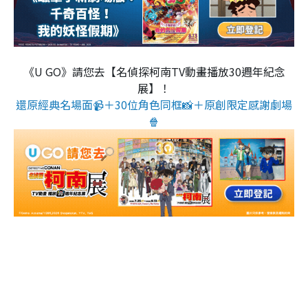
《U GO》請您去【名偵探柯南TV動畫播放30週年紀念
展】！
還原經典名場面📹＋30位角色同框📸＋原創限定感謝劇場
🍿