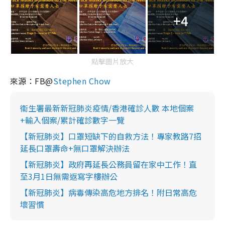
+4
點擊圖片放大
來源：FB@
Stephen Chow
衞生署最新新冠肺炎疫情/香港確診人數 本地個案
+輸入個案/累計確診數字一覽
【新冠肺炎】口罩短缺下的自救方法！專家教路7招
延長口罩壽命+無口罩解決辦法
【新冠肺炎】政府再延長公務員留在家中工作！直
至3月1日無需返寫字樓辦公
【新冠肺炎】病毒傳染高危地方排名！附日常高危
壞習慣