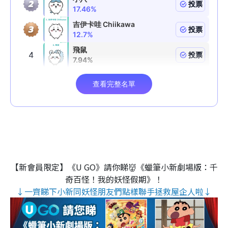
【新會員限定】《U GO》請你睇👹《蠟筆小新劇場版：千
奇百怪！我的妖怪假期》！
↓一齊睇下小新同妖怪朋友們點樣聯手拯救屋企人啦↓