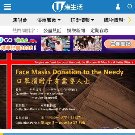
演唱會
優惠著數
玩樂情報
購物情報
熱門關鍵字：
公屋熱話
娛樂新聞
定期存款