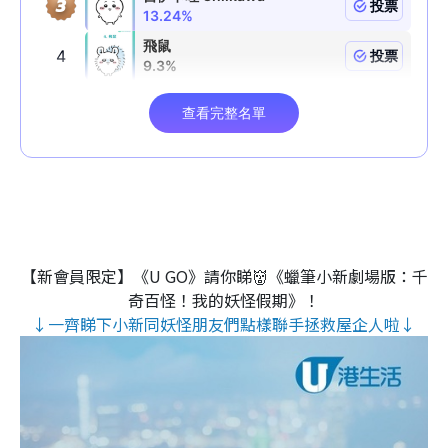
【新會員限定】《U GO》請你睇👹《蠟筆小新劇場版：千
奇百怪！我的妖怪假期》！
↓一齊睇下小新同妖怪朋友們點樣聯手拯救屋企人啦↓