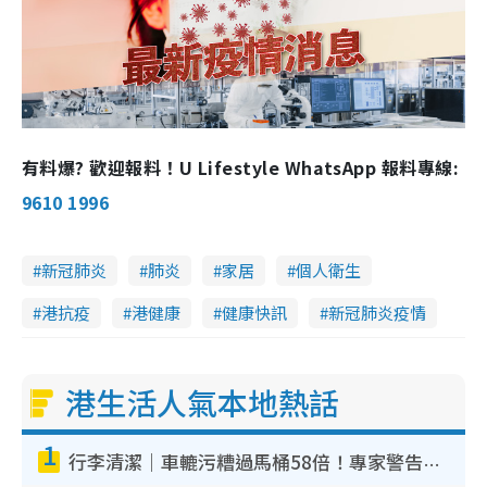
有料爆? 歡迎報料！U Lifestyle WhatsApp 報料專線:
9610 1996
新冠肺炎
肺炎
家居
個人衛生
港抗疫
港健康
健康快訊
新冠肺炎疫情
港生活人氣本地熱話
1
行李清潔｜車轆污糟過馬桶58倍！專家警告忌用酒精抹 教1招免污手除菌