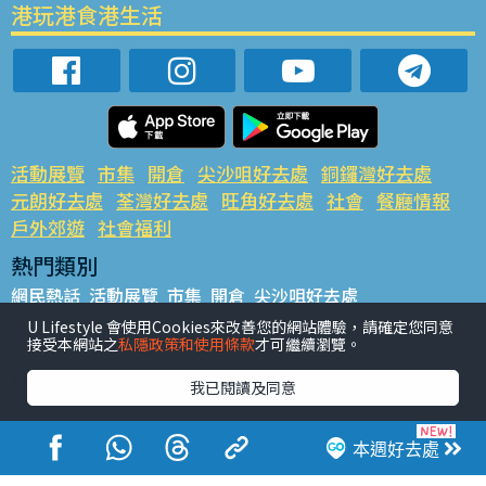
港玩港食港生活
活動展覽
市集
開倉
尖沙咀好去處
銅鑼灣好去處
元朗好去處
荃灣好去處
旺角好去處
社會
餐廳情報
戶外郊遊
社會福利
熱門類別
網民熱話
活動展覽
市集
開倉
尖沙咀好去處
銅鑼灣好去處
元朗好去處
荃灣好去處
旺角好去處
社會
U Lifestyle 會使用Cookies來改善您的網站體驗，請確定您同意
接受本網站之
私隱政策和使用條款
才可繼續瀏覽。
餐廳情報
戶外郊遊
熱門標籤
我已閱讀及同意
#UGO搵好去處
#人氣活動推介
#美食社群熱話
#親子玩樂好去處
#ULifestyle應用程式
#限時搶
本週好去處
#UJetso禮物放送
#ULifestyle商戶中心
#著數
#網絡熱話