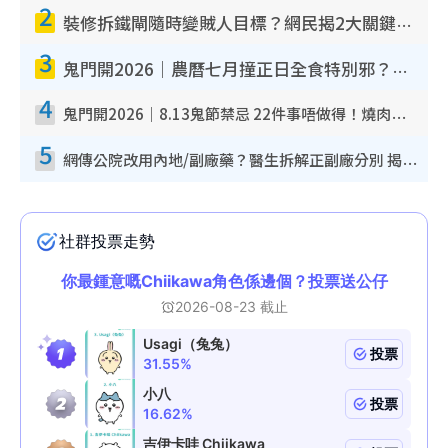
2
裝修拆鐵閘隨時變賊人目標？網民揭2大關鍵用途：裝新式等於白裝？附新舊鐵閘分別
3
鬼門開2026｜農曆七月撞正日全食特別邪？專家警告切忌做一事！揭4大禁忌+2招保平安
4
鬼門開2026｜8.13鬼節禁忌 22件事唔做得！燒肉、刺身要少食？半夜勿吹口哨/打呢個電話
5
網傳公院改用內地/副廠藥？醫生拆解正副廠分別 揭4類人換藥隨時出事