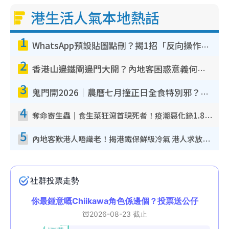
港生活人氣本地熱話
1
WhatsApp預設貼圖點刪？揭1招「反向操作」還原簡潔介面 附3步實測教學
2
香港山邊鐵閘邊門大開？內地客困惑意義何在！網民神回覆：呢種叫法理性防禦
3
鬼門開2026｜農曆七月撞正日全食特別邪？專家警告切忌做一事！揭4大禁忌+2招保平安
4
奪命寄生蟲｜食生菜狂瀉首現死者！疫潮惡化錄1.8萬宗病例 揭洗菜3大謬誤
5
內地客歎港人唔識老！揭港鐵保鮮級冷氣 港人求放過：咪投訴