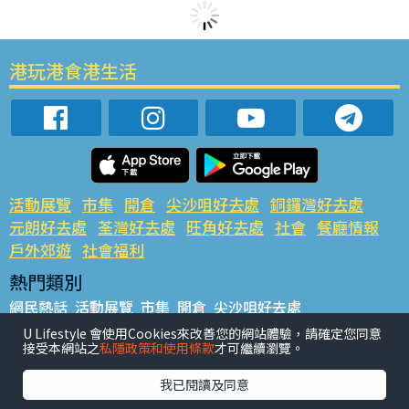
港玩港食港生活
活動展覽
市集
開倉
尖沙咀好去處
銅鑼灣好去處
元朗好去處
荃灣好去處
旺角好去處
社會
餐廳情報
戶外郊遊
社會福利
熱門類別
網民熱話
活動展覽
市集
開倉
尖沙咀好去處
銅鑼灣好去處
元朗好去處
荃灣好去處
旺角好去處
社會
U Lifestyle 會使用Cookies來改善您的網站體驗，請確定您同意
接受本網站之
私隱政策和使用條款
才可繼續瀏覽。
餐廳情報
戶外郊遊
熱門標籤
我已閱讀及同意
#UGO搵好去處
#人氣活動推介
#美食社群熱話