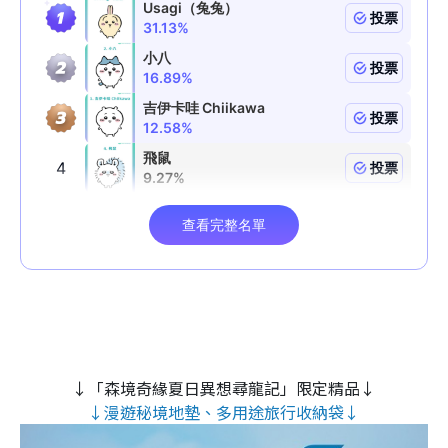
↓「森境奇緣夏日異想尋龍記」限定精品↓
↓漫遊秘境地墊、多用途旅行收納袋↓