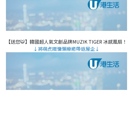
【送您🐯】韓國超人氣文創品牌MUZIK TIGER 冰感風扇！
↓將萌虎嘅慵懶療癒帶返屋企↓