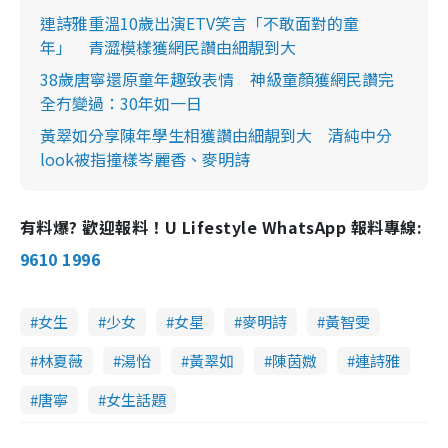
連詩雅重溫10歲出演ETV笑言「不敢面對的童
年」 青澀模樣獲網民讚由細靚到大
38歲唐寧還原童年趣致表情 神級童顏獲網民讚完
全冇變過：30年如一日
黃翠如分享陳年學生相獲讚由細靚到大 清純中分
look被指撞樣岑麗香、麥明詩
有料爆? 歡迎報料！U Lifestyle WhatsApp 報料專線:
9610 1996
女生
少女
女星
麥明詩
黃智雯
林夏薇
湯怡
黃翠如
陳茵媺
連詩雅
唐寧
女生話題