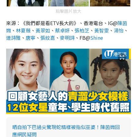
點擊圖片放大
來源：《我們都是看ETV長大的》、香港電台、IG@
陳茵
媺
、
林夏薇
、
黃翠如
、
蔡卓妍
、
張柏芝
、
黃智雯
、
湯怡
、
連詩雅
、
唐寧
、
張紋嘉
、
麥明詩
、FB@
Shine
晒自拍下巴過尖驚現蛇精樣被指似巫婆！陳茵媺回
應網民疑問