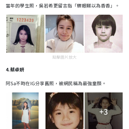
當年的學生照，吳若希更留言指「驟眼睇以為香香」。
點擊圖片放大
4.蔡卓妍
阿Sa不時在IG分享舊照，被網民稱為最強童顏。
+3