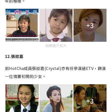
年的模樣。
+3
點擊圖片放大
12.張紋嘉
前HotCha成員張紋嘉(Crystal)亦有份參演過ETV，飾演
一位情竇初開的少女。
+3