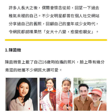
許多人長大之後，偶爾會懷念從前，回望一下過去
稚氣未褪的自己。不少女明星都曾在個人社交網站
分享過自己的舊照，回顧自己的童年或少女時代，
令網民都感嘆果然「女大十八變，愈變愈靚女」。
1.陳茵媺
陳茵媺曾上載了自己16歲時拍攝的照片，臉上帶有幾分
青澀的她獲不少網民大讚可愛。