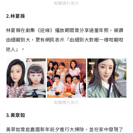
點擊圖片放大
2.林夏薇
林夏薇在劇集《逆緣》播放期間曾分享過童年照，被讚
由細靚到大，更有網民表示「由細到大對眼一樣咁靚咁
迷人」。
點擊圖片放大
3.黃翠如
黃翠如曾趁農曆新年前夕進行大掃除，並在家中發現了