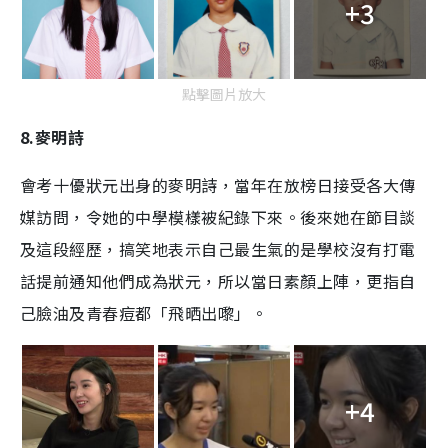
+3
點擊圖片放大
8.麥明詩
會考十優狀元出身的麥明詩，當年在放榜日接受各大傳
媒訪問，令她的中學模樣被紀錄下來。後來她在節目談
及這段經歷，搞笑地表示自己最生氣的是學校沒有打電
話提前通知他們成為狀元，所以當日素顏上陣，更指自
己臉油及青春痘都「飛晒出嚟」。
+4