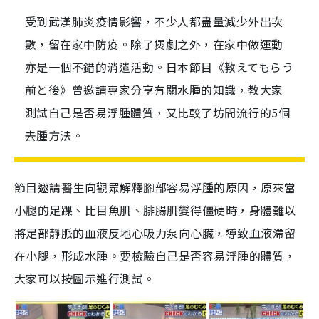
受到武漢肺炎疫情影響，不少人都盡量減少外出次
數，留在家中防疫。除了煲劇之外，在家中做運動
亦是一個不錯的消遣活動。日本節目《教えてもらう
前と後》曾邀請專家分享有關水腫的知識，教大家
測試自己是否易浮腫體質，又比較了坊間流行的5個
去腫方法。
節目邀請醫生向觀眾解釋腳部容易浮腫的原因，原來當
小腿的足踝、比目魚肌、腓腸肌變得僵硬時，身體難以
將足部靜脈的血液反地心吸力泵向心臟，導致血液滯留
在小腿，形成水腫。要檢驗自己是否容易浮腫的體質，
大家可以按圖示進行測試。