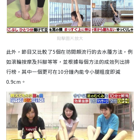
點擊圖片放大
此外，節目又比較了
5
個在坊間頗流行的去水腫方法，例
如滾輪按摩及抖腳等等，並根據每個方法的成效列出排
行榜，其中一個更可在
10
分鐘內能令小腿粗度即減
0.9cm
。