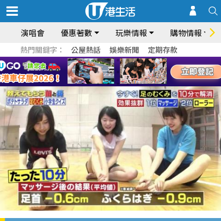
演唱會
優惠著數
玩樂情報
購物情報
熱門關鍵字：
公屋熱話
娛樂新聞
定期存款