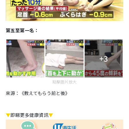
第五至第一名：
+3
點擊圖片放大
來源：《教えてもらう前と後》
▼
即睇更多健康資訊
▼