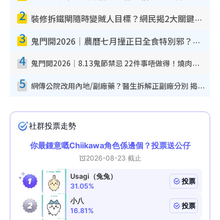
2
裝修拆鐵閘隨時變賊人目標？網民揭2大關鍵用途：裝新式等於白裝？附新舊鐵閘分別
3
鬼門開2026｜農曆七月撞正日全食特別邪？專家警告切忌做一事！揭4大禁忌+2招保平安
4
鬼門開2026｜8.13鬼節禁忌 22件事唔做得！燒肉、刺身要少食？半夜勿吹口哨/打呢個電話
5
網傳公院改用內地/副廠藥？醫生拆解正副廠分別 揭4類人換藥隨時出事