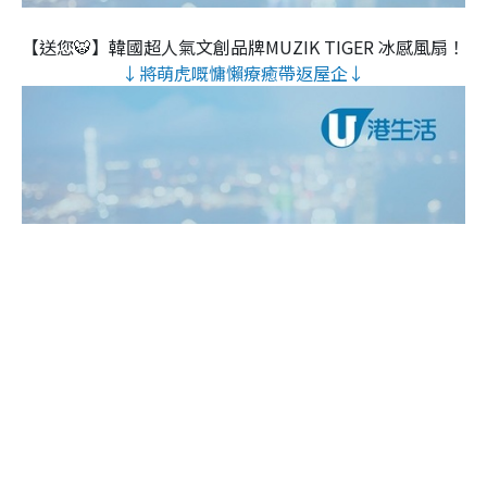
【送您🐯】韓國超人氣文創品牌MUZIK TIGER 冰感風扇！
↓將萌虎嘅慵懶療癒帶返屋企↓