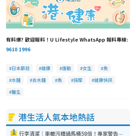
有料爆? 歡迎報料！U Lifestyle WhatsApp 報料專線:
9610 1996
日本節目
健康
運動
女生
魚
水腫
去水腫
魚
按摩
健康快訊
醫生
港生活人氣本地熱話
1
行李清潔｜車轆污糟過馬桶58倍！專家警告忌用酒精抹 教1招免污手除菌