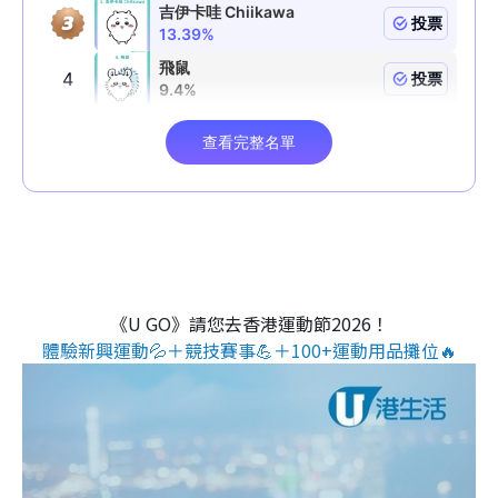
《U GO》請您去香港運動節2026！
體驗新興運動💦＋競技賽事💪＋100+運動用品攤位🔥