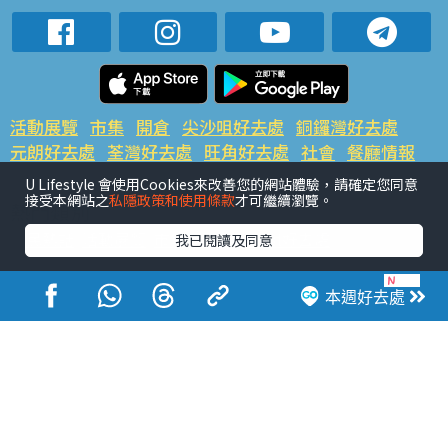
活動展覽
市集
開倉
尖沙咀好去處
銅鑼灣好去處
元朗好去處
荃灣好去處
旺角好去處
社會
餐廳情報
戶外郊遊
社會福利
U Lifestyle 會使用Cookies來改善您的網站體驗，請確定您同意
接受本網站之
私隱政策和使用條款
才可繼續瀏覽。
熱門類別
網民熱話
活動展覽
市集
開倉
尖沙咀好去處
我已閱讀及同意
銅鑼灣好去處
元朗好去處
荃灣好去處
旺角好去處
社會
餐廳情報
戶外郊遊
本週好去處
熱門標籤
#UGO搵好去處
#人氣活動推介
#美食社群熱話
#親子玩樂好去處
#ULifestyle應用程式
#限時搶
#UJetso禮物放送
#ULifestyle商戶中心
#著數
#網絡熱話
香港經濟日報版權所有©2026