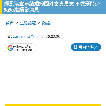
譚凱琪宣布結婚嫁圈外富貴男友 不做豪門少
奶奶繼續當演員
首頁
生活話題
熱話
文:
Cassandra Yim
2020.02.20
在Google追蹤
用 App 睇文
《UHK 港生活》