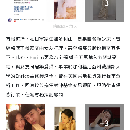
+3
點擊圖片放大
有報道指，莊日宇家住加多利山，是集團餐廳少東，曾
經將旗下餐廳交由女友打理，甚至將部分股份轉至其名
下。此外，Enrico更為Zoie豪擲千五萬購入九龍塘豪
宅，與女友同居築愛巢。畢業於加利福尼亞州戴維斯大
學的Enrico主修經濟學，曾在美國當地投資銀行從事分
析工作，回港後曾擔任對沖基金交易顧問，現時從事保
險行業，任職財務策劃顧問。
+3