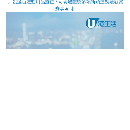
↓ 設過百運動用品攤位 / 可現場體驗多項新穎運動及觀賞
賽事🔥 ↓