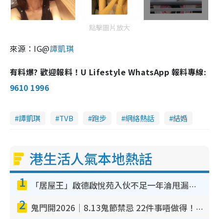
點擊圖片放大
來源：IG@
譚凱琪
有料爆? 歡迎報料！U Lifestyle WhatsApp 報料專線:
9610 1996
譚凱琪
TVB
跑步
網絡熱話
結婚
港生活人氣本地熱話
1
「居屋王」啟德啟悅苑入伙不足一年淪甩漏之王！插頭噴火花致大停電 多戶業主全屋家電報銷
2
鬼門開2026｜8.13鬼節禁忌 22件事唔做得！燒肉、刺身要少食？半夜勿吹口哨/打呢個電話