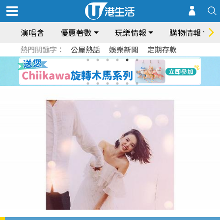
演唱會
優惠著數
玩樂情報
購物情報
熱門關鍵字：
公屋熱話
娛樂新聞
定期存款