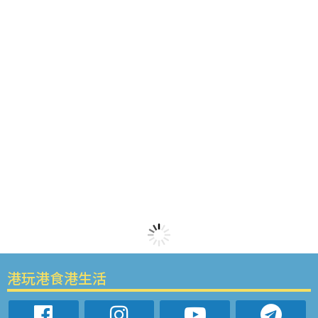
港玩港食港生活