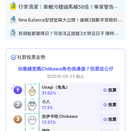
3
行李清潔｜車轆污糟過馬桶58倍！專家警告忌用酒精抹 教1招免污手除菌
4
New Balance型號密碼大公開！識睇2個數字買鞋秒知功能免中伏 附5大熱門鞋款
5
剪頭髮都要擇日？司徒法正提醒3大禁忌日子 隨時剪走財運！呢日剪髮恐「剪壽命」？