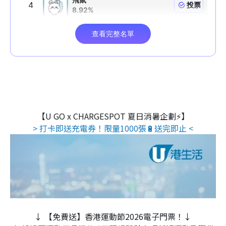
【U GO x CHARGESPOT 夏日消暑企劃⚡】
> 打卡即送充電券！限量1000張🔋送完即止 <
↓ 【免費送】香港運動節2026電子門票！↓