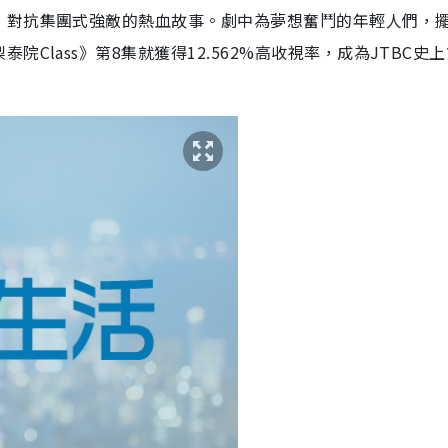
，對抗集團式強敵的熱血故事。劇中為夢想奮鬥的年輕人們，
梨泰院
Class
》第8集就獲得12.562%高收視率，成為JTBC史