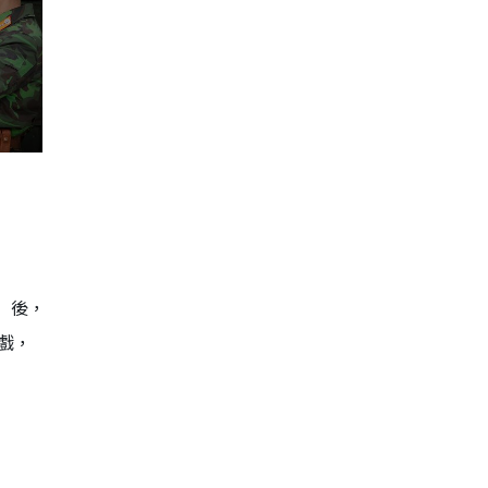
）後，
戲，