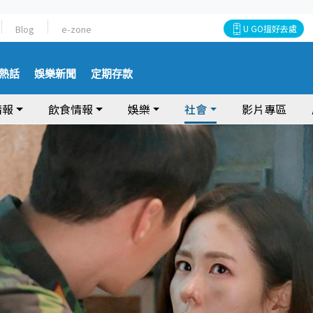
Blog
e-zone
U GO搵好去處
熱話
娛樂新聞
定期存款
情報
飲食情報
娛樂
社會
影片專區