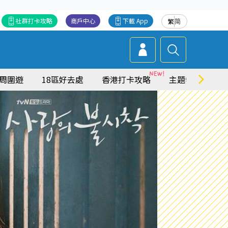
社群打卡攻略
商戶中心
下載 App
繁
简
周圍遊
18區好去處
香港打卡攻略
主題特集