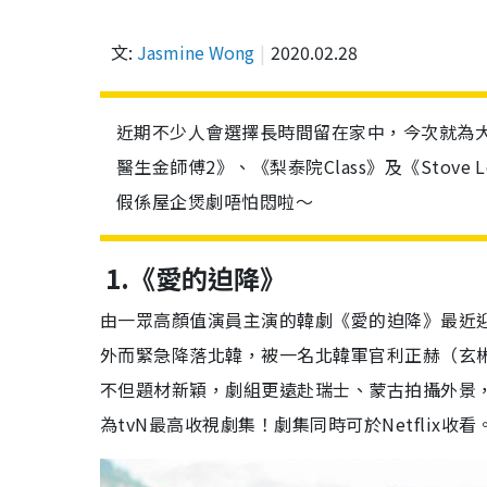
文:
Jasmine Wong
2020.02.28
近期不少人會選擇長時間留在家中，今次就為大
醫生金師傅2》、《梨泰院Class》及《Stov
假係屋企煲劇唔怕悶啦～
1.《愛的迫降》
由一眾高顏值演員主演的韓劇《愛的迫降》最近
外而緊急降落北韓，被一名北韓軍官利正赫（玄
不但題材新穎，劇組更遠赴瑞士、蒙古拍攝外景
為tvN最高收視劇集！劇集同時可於Netflix收看