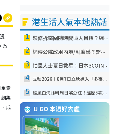
港生活人氣本地熱話
1
浪漫
裝修拆鐵閘隨時變賊人目標？網民揭2大關鍵用途：裝新式等於白裝？附新舊鐵閘分別
，放
2
網傳公院改用內地/副廠藥？醫生拆解正副廠分別 揭4類人換藥隨時出事
3
怕蟲人士夏日救星！日本3COINS爆紅驅蟲神器$45起 1招「全程免觸碰」輕鬆搞定小強
4
立秋2026｜8月7日立秋進入「多事之秋」 3件事唔做得！專家教6招開運 清枱頭／銀包納氣接好運
翔傘意
5
颱風白海豚料周日襲浙江！經歷5次「眼牆置換」極罕見 成登陸內地最長途颱風
。劇集
》，成
U GO 本週好去處