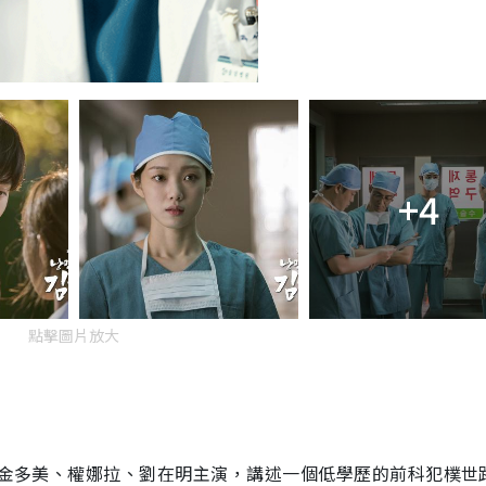
+4
點擊圖片放大
金多美、權娜拉、劉在明主演，講述一個低學歷的前科犯樸世