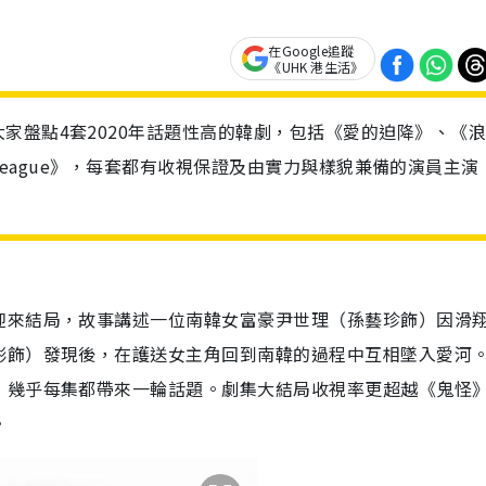
在Google追蹤
《UHK 港生活》
家盤點4套2020年話題性高的韓劇，包括《愛的迫降》、《
e League》，每套都有收視保證及由實力與樣貌兼備的演員主演
迎來結局，故事講述一位南韓女富豪尹世理（孫藝珍飾）因滑
彬飾）發現後，在護送女主角回到南韓的過程中互相墜入愛河
，幾乎每集都帶來一輪話題。劇集大結局收視率更超越《鬼怪
。