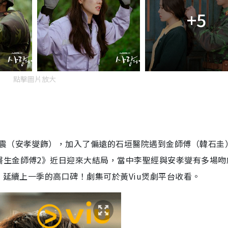
+5
點擊圖片放大
震（安孝燮飾），加入了偏遠的石垣醫院遇到金師傅（韓石圭
醫生金師傅
2
》
近日迎來大結局，當中李聖經與安孝燮有多場吻
，延續上一季的高口碑！劇集可於黃Viu煲劇平台收看。