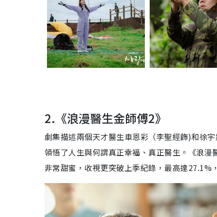
2.《浪漫醫生金師傅
2
》
劇集描述兩個天才醫生車恩彩（李聖經飾
)
和徐宇
領悟了人生與何謂真正幸福、真正醫生。
《浪漫
非常甜蜜，收視更突破上季紀錄，最高達27.1%