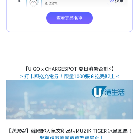
【U GO x CHARGESPOT 夏日消暑企劃⚡】
> 打卡即送充電券！限量1000張🔋送完即止 <
【送您🐯】韓國超人氣文創品牌MUZIK TIGER 冰感風扇！
↓將萌虎嘅慵懶療癒帶返屋企↓