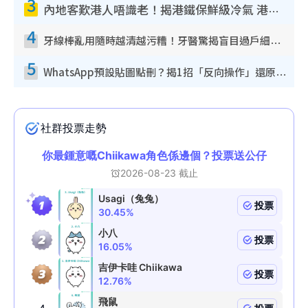
3
內地客歎港人唔識老！揭港鐵保鮮級冷氣 港人求放過：咪投訴
4
牙線棒亂用隨時越清越污糟！牙醫驚揭盲目過戶細菌恐致蛀牙：呢種先係日常真保養
5
WhatsApp預設貼圖點刪？揭1招「反向操作」還原簡潔介面 附3步實測教學