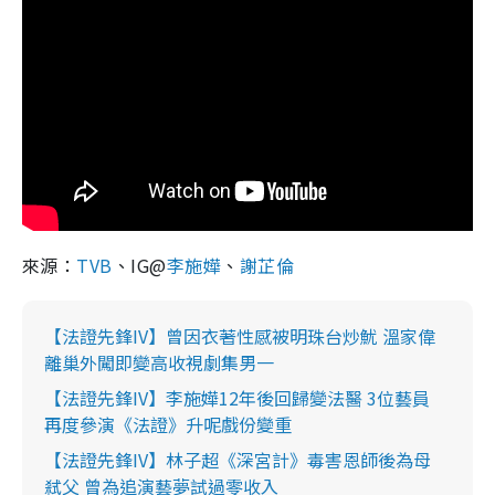
來源：
TVB
、IG@
李施嬅
、
謝芷倫
【法證先鋒IV】曾因衣著性感被明珠台炒魷 溫家偉
離巢外闖即變高收視劇集男一
【法證先鋒IV】李施嬅12年後回歸變法醫 3位藝員
再度參演《法證》升呢戲份變重
【法證先鋒IV】林子超《深宮計》毒害恩師後為母
弒父 曾為追演藝夢試過零收入