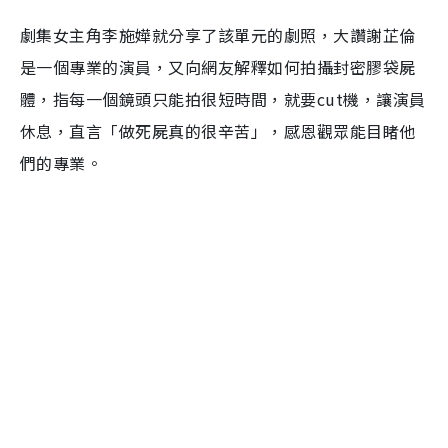
劇集女主角李施嬅就分享了該單元的劇照，大讚謝芷倫
是一個專業的演員，又向網友解釋如何拍攝封密膠袋屍
體，指每一個鏡頭只能拍很短時間，就要
cut
機，讓演員
休息，直言「做死屍真的很辛苦」，感恩觀眾能目睹他
們的專業。