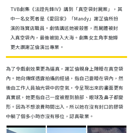
TVB劇集《法證先鋒IV》講到「真空袋封屍案」，其
中一名女死者是《愛回家》「Mandy」謝芷倫所扮
演的珠寶店職員。劇情講述她被殺害，而屍體被封
入真空袋內，最後被拋入大海。劇集女主角李施嬅
更大讚謝芷倫演出專業。
為了令戲劇效果更為逼真，謝芷倫親身上陣睡在真空袋
內。她向傳媒透露拍攝的經過，指自己要睡在袋內，然
後由工作人員抽光袋中的空氣，令呈現出來的畫面更有
真實感，她更指自己一度被壓到臉部、眼球及鼻子都變
形。因為不想浪費時間出入，所以她在沒有封口的膠袋
中躺了個多小時亦沒有移位，認真敬業。