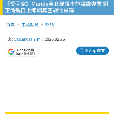
《愛回家》Mandy演女屍獲李施嬅讚專業 謝
芷倫親自上陣瞓真空袋個幾鐘
首頁
生活話題
熱話
文:
Cassandra Yim
2020.02.26
在Google追蹤
用 App 睇文
《UHK 港生活》