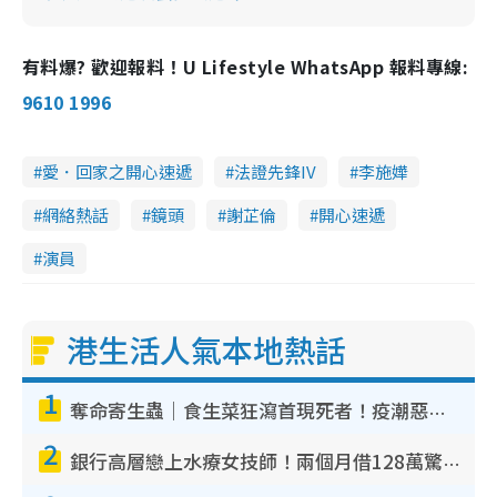
有料爆? 歡迎報料！U Lifestyle WhatsApp 報料專線:
9610 1996
愛．回家之開心速遞
法證先鋒IV
李施嬅
網絡熱話
鏡頭
謝芷倫
開心速遞
演員
港生活人氣本地熱話
1
奪命寄生蟲｜食生菜狂瀉首現死者！疫潮惡化錄1.8萬宗病例 揭洗菜3大謬誤
2
銀行高層戀上水療女技師！兩個月借128萬驚覺「沉船」沉落火海 揭背後疑似邪教操控賣淫