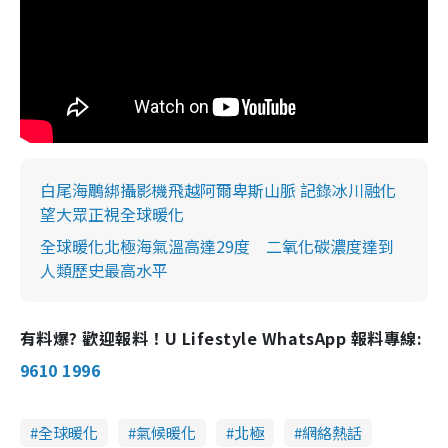
白尾海鵰綁攝影機飛越阿爾卑斯山脈 記錄冰川融化
望大眾正視全球暖化
全球暖化北極海氣溫高達29度 二氧化碳濃度達到
人類歷史最高水平
有料爆? 歡迎報料！U Lifestyle WhatsApp 報料專線:
9610 1996
全球暖化
氣候暖化
北極
網絡熱話