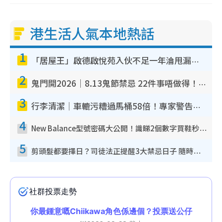
港生活人氣本地熱話
1
「居屋王」啟德啟悅苑入伙不足一年淪甩漏之王！插頭噴火花致大停電 多戶業主全屋家電報銷
2
鬼門開2026｜8.13鬼節禁忌 22件事唔做得！燒肉、刺身要少食？半夜勿吹口哨/打呢個電話
3
行李清潔｜車轆污糟過馬桶58倍！專家警告忌用酒精抹 教1招免污手除菌
4
New Balance型號密碼大公開！識睇2個數字買鞋秒知功能免中伏 附5大熱門鞋款
5
剪頭髮都要擇日？司徒法正提醒3大禁忌日子 隨時剪走財運！呢日剪髮恐「剪壽命」？