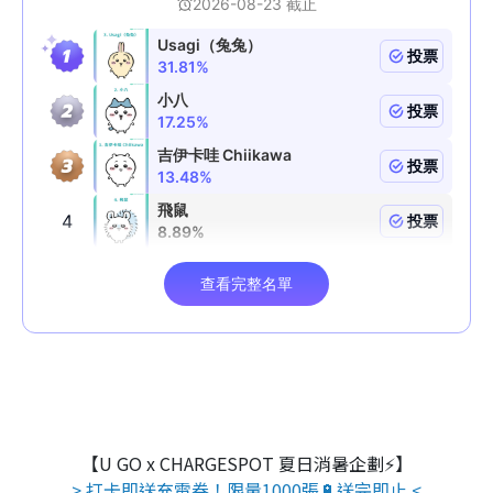
【U GO x CHARGESPOT 夏日消暑企劃⚡】
> 打卡即送充電券！限量1000張🔋送完即止 <