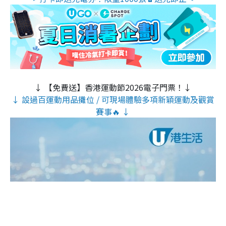
↓ 【免費送】香港運動節2026電子門票！↓
↓ 設過百運動用品攤位 / 可現場體驗多項新穎運動及觀賞
賽事🔥 ↓