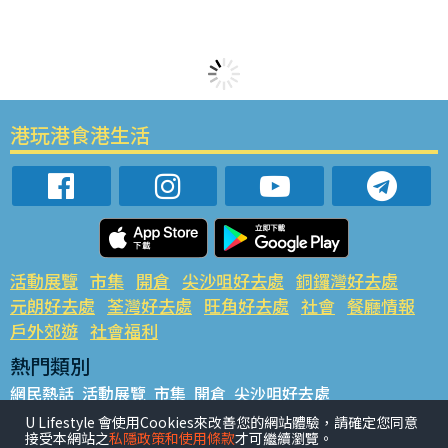
港玩港食港生活
活動展覽
市集
開倉
尖沙咀好去處
銅鑼灣好去處
元朗好去處
荃灣好去處
旺角好去處
社會
餐廳情報
戶外郊遊
社會福利
熱門類別
網民熱話
活動展覽
市集
開倉
尖沙咀好去處
銅鑼灣好去處
元朗好去處
荃灣好去處
旺角好去處
社會
U Lifestyle 會使用Cookies來改善您的網站體驗，請確定您同意
接受本網站之
私隱政策和使用條款
才可繼續瀏覽。
餐廳情報
戶外郊遊