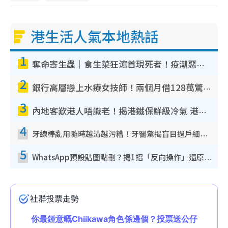
港生活人氣本地熱話
1
奪命寄生蟲｜食生菜狂瀉首現死者！疫潮惡化錄1.8萬宗病例 揭洗菜3大謬誤
2
銀行高層戀上水療女技師！兩個月借128萬驚覺「沉船」沉落火海 揭背後疑似邪教操控賣淫
3
內地客歎港人唔識老！揭港鐵保鮮級冷氣 港人求放過：咪投訴
4
牙線棒亂用隨時越清越污糟！牙醫驚揭盲目過戶細菌恐致蛀牙：呢種先係日常真保養
5
WhatsApp預設貼圖點刪？揭1招「反向操作」還原簡潔介面 附3步實測教學