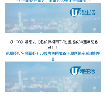
> 打卡即送充電券！限量1000張🔋送完即止 <
《U GO》請您去【名偵探柯南TV動畫播放30週年紀念
展】！
還原經典名場面📹＋30位角色同框📸＋原創限定感謝劇場
🍿