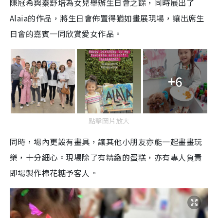
陳冠希與秦舒培為女兒舉辦生日會之餘，同時展出了
Alaia
的作品，將生日會佈置得猶如畫展現場，讓出席生
日會的嘉賓一同欣賞愛女作品。
+6
點擊圖片放大
同時，場內更設有畫具，讓其他小朋友亦能一起畫畫玩
樂，十分細心。現場除了有精緻的蛋糕，亦有專人負責
即場製作棉花糖予客人。