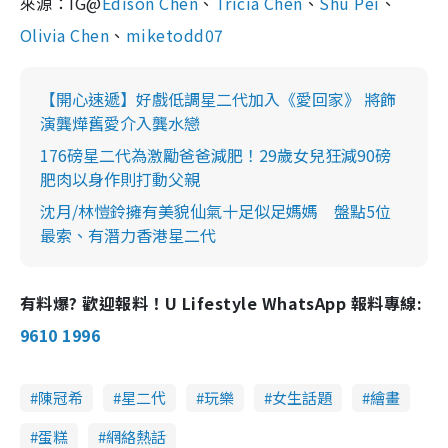
來源：IG@
Edison Chen
、
Tricia Chen
、
Shu Pei
、
Olivia Chen
、
miketodd07
【開心速遞】好戲低調星二代加入《愛回家》 將飾
演龔燁舊愛介入龔水戀
176磅星二代為激勵爸爸減肥！29歲女兒狂減90磅
肥肉以身作則打動父親
沈月/林愷鈴擁有美貌仙氣十足似足媽媽 盤點5位
最索、有潛力香港星二代
有料爆? 歡迎報料！U Lifestyle WhatsApp 報料專線:
9610 1996
陳冠希
星二代
玩樂
女生話題
繪畫
蛋糕
網絡熱話