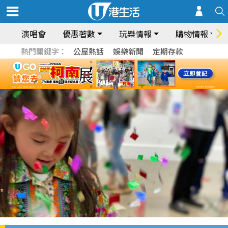
演唱會
優惠著數
玩樂情報
購物情報
熱門關鍵字：
公屋熱話
娛樂新聞
定期存款