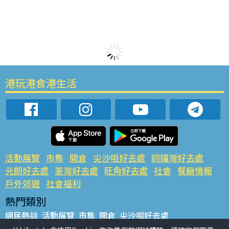
港玩港食港生活
活動展覽
市集
開倉
尖沙咀好去處
銅鑼灣好去處
元朗好去處
荃灣好去處
旺角好去處
社會
餐廳情報
戶外郊遊
社會福利
熱門類別
網民熱話
活動展覽
市集
開倉
尖沙咀好去處
銅鑼灣好去處
元朗好去處
荃灣好去處
旺角好去處
社會