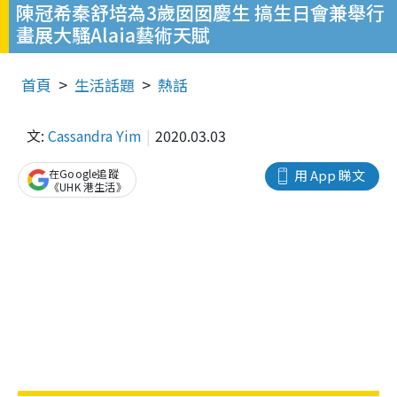
陳冠希秦舒培為3歲囡囡慶生 搞生日會兼舉行
畫展大騷Alaia藝術天賦
首頁
生活話題
熱話
文:
Cassandra Yim
2020.03.03
在Google追蹤
用 App 睇文
《UHK 港生活》