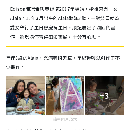
Edison陳冠希與秦舒培2017年結婚，婚後育有一女
Alaia。17年3月出生的Alaia將滿3歲，一對父母就為
愛女舉行了生日會慶祝生日，順道展出了囡囡的畫
作，將現場佈置得猶如畫展，十分有心思。
年僅
3
歲的
Alaia
，充滿藝術天賦，年紀輕輕就創作了不
少畫作。
+3
點擊圖片放大