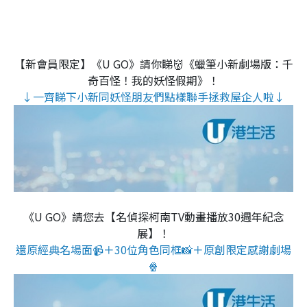
【新會員限定】《U GO》請你睇👹《蠟筆小新劇場版：千
奇百怪！我的妖怪假期》！
↓一齊睇下小新同妖怪朋友們點樣聯手拯救屋企人啦↓
《U GO》請您去【名偵探柯南TV動畫播放30週年紀念
展】！
還原經典名場面📹＋30位角色同框📸＋原創限定感謝劇場
🍿