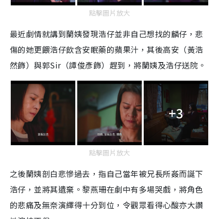
點擊圖片放大
最近劇情就講到蘭姨發現浩仔並非自己想找的麟仔，悲
傷的她更餵浩仔飲含安眠藥的蘋果汁，其後高安（黃浩
然飾）與郭
Sir
（譚俊彥飾）趕到，將蘭姨及浩仔送院。
+3
點擊圖片放大
之後蘭姨剖白悲慘過去，指自己當年被兄長所姦而誕下
浩仔，並將其遺棄。黎燕珊在劇中有多場哭戲，將角色
的悲痛及無奈演繹得十分到位，令觀眾看得心酸亦大讚