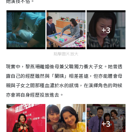
她演技不俗。
+3
點擊圖片放大
現實中，黎燕珊離婚後母兼父職獨力養大子女。她曾透
露自己的經歷雖然與「蘭姨」相差甚遠，但亦能體會母
親與子女之間那種血濃於水的感情，在演繹角色的時候
亦會將自身經歷投放進去。
+3