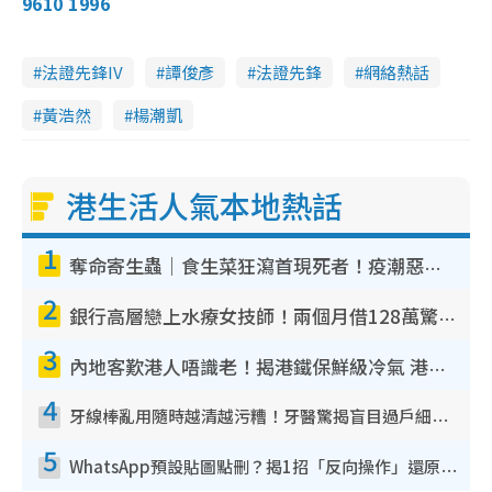
9610 1996
法證先鋒IV
譚俊彥
法證先鋒
網絡熱話
黃浩然
楊潮凱
港生活人氣本地熱話
1
奪命寄生蟲｜食生菜狂瀉首現死者！疫潮惡化錄1.8萬宗病例 揭洗菜3大謬誤
2
銀行高層戀上水療女技師！兩個月借128萬驚覺「沉船」沉落火海 揭背後疑似邪教操控賣淫
3
內地客歎港人唔識老！揭港鐵保鮮級冷氣 港人求放過：咪投訴
4
牙線棒亂用隨時越清越污糟！牙醫驚揭盲目過戶細菌恐致蛀牙：呢種先係日常真保養
5
WhatsApp預設貼圖點刪？揭1招「反向操作」還原簡潔介面 附3步實測教學