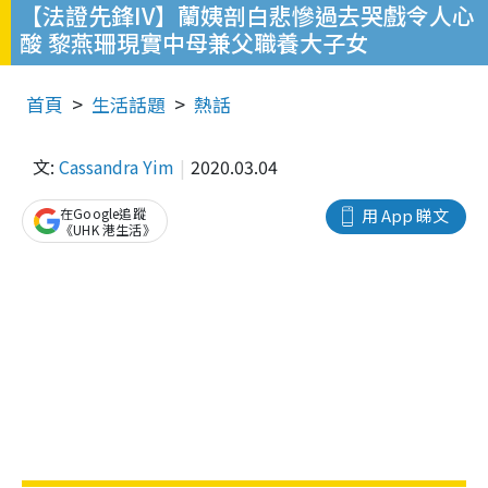
【法證先鋒IV】蘭姨剖白悲慘過去哭戲令人心
酸 黎燕珊現實中母兼父職養大子女
首頁
生活話題
熱話
文:
Cassandra Yim
2020.03.04
在Google追蹤
用 App 睇文
《UHK 港生活》