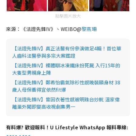
點擊圖片放大
來源：《法證先鋒IV》、WEIBO@
黎燕珊
【法證先鋒IV】真正法醫有份參演做足4輯！首位華
人齒科法醫參與多宗大案鑑證
【法證先鋒IV】裸體瞓冰凍鐵床扮死屍 入行15年的
大隻型男親身上陣
【法證先鋒IV】鄭希怡霸氣除衫性感晚裝顯身材 38
歲人母保養得宜依然fit爆
【法證先鋒IV】曾因衣著性感被明珠台炒魷 溫家偉
離巢外闖即變高收視劇集男一
有料爆? 歡迎報料！U Lifestyle WhatsApp 報料專線: